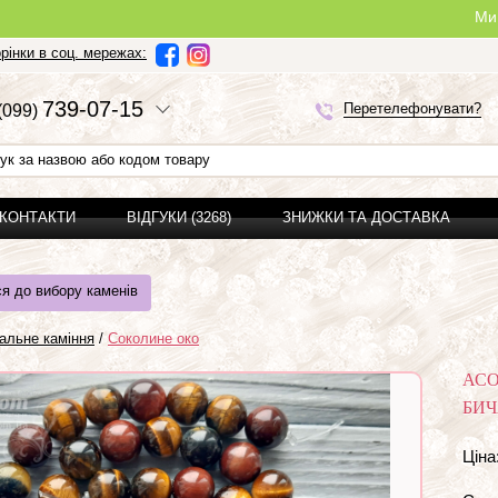
Ми можемо зроби
рінки в соц. мережах:
7
3
9-0
7-1
5
Перетелефонувати?
(0
9
9)
 КОНТАКТИ
ВІДГУКИ (3268)
ЗНИЖКИ ТА ДОСТАВКА
я до вибору каменів
альне каміння
/
Соколине око
АСО
БИЧ
Ціна