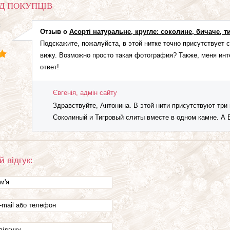
ІД ПОКУПЦІВ
8
Отзыв о
Асорті натуральне, кругле: соколине, бичаче, т
Подскажите, пожалуйста, в этой нитке точно присутствует 
вижу. Возможно просто такая фотография? Также, меня инте
ответ!
Євгенія, адмін сайту
Здравствуйте, Антонина. В этой нити присутствуют три
Соколиный и Тигровый слиты вместе в одном камне. А 
 відгук: