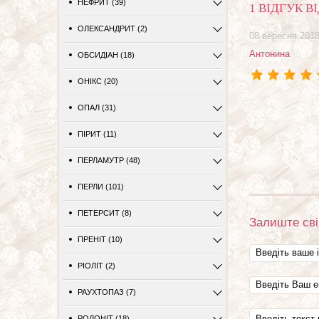
НЕФРИТ (39)
1 ВІДГУК В
ОЛЕКСАНДРИТ (2)
08 вересня 201
Антонина
ОБСИДІАН (18)
ОНІКС (20)
ОПАЛ (31)
ПІРИТ (11)
ПЕРЛАМУТР (48)
ПЕРЛИ (101)
ПЕТЕРСИТ (8)
Залиште свій
ПРЕНІТ (10)
РІОЛІТ (2)
РАУХТОПАЗ (7)
РОДОНІТ (18)