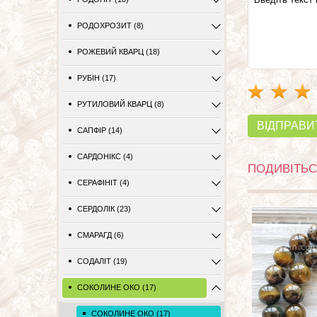
РОДОХРОЗИТ (8)
РОЖЕВИЙ КВАРЦ (18)
РУБІН (17)
РУТИЛОВИЙ КВАРЦ (8)
ВІДПРАВИ
САПФІР (14)
САРДОНІКС (4)
ПОДИВІТЬС
СЕРАФІНІТ (4)
СЕРДОЛІК (23)
СМАРАГД (6)
СОДАЛІТ (19)
СОКОЛИНЕ ОКО (17)
СОКОЛИНЕ ОКО (17)