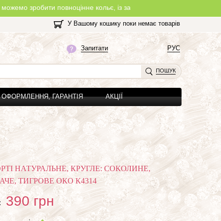
ти повноцінне кольє, із замочком, з будь-якої нитки, яку Ви обере
У Вашому кошику поки немає товарів
Запитати
РУС
ПОШУК
ОФОРМЛЕННЯ, ГАРАНТІЯ
АКЦІЇ
РТІ НАТУРАЛЬНЕ, КРУГЛЕ: СОКОЛИНЕ,
АЧЕ, ТИГРОВЕ ОКО К4314
390
грн
: