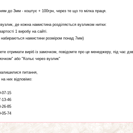
нням до 3мм - коштує + 100грн, через те що то мілка праця.
 вузлик, де кожна намистина розділяється вузликом нитки:
вартості 1 виробу на сайті.
л набираються намистини розміром понад 7мм)
те отримати виріб із замочком, повідомте про це менеджеру, під час дзв
мочком" або "Кольє через вузлик"
залишилися питання,
 на них відповімо:
9-07-15
7-13-46
8-26-85
0-05-74