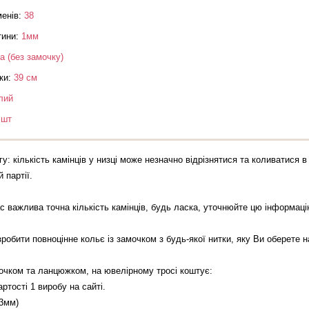
менів:
38
тини:
1мм
а (без замочку)
ки:
39 см
лий
 шт
гу: кількість камінців у низці може незначно відрізнятися та коливатися
 партії.
с важлива точна кількість камінців, будь ласка, уточнюйте цю інформа
обити повноцінне кольє із замочком з будь-якої нитки, яку Ви оберете на
мочком та ланцюжком, на ювелірному тросі коштує:
артості 1 виробу на сайті.
 3мм)