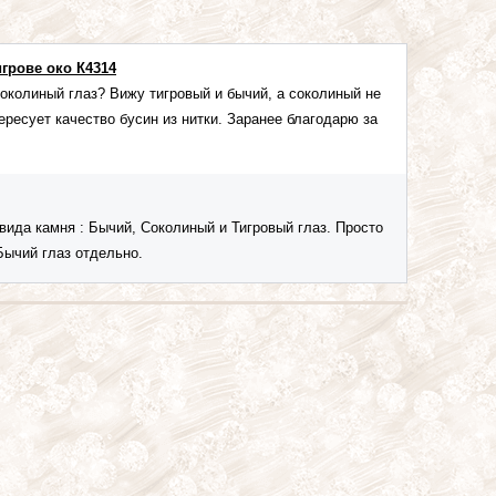
игрове око К4314
соколиный глаз? Вижу тигровый и бычий, а соколиный не
ресует качество бусин из нитки. Заранее благодарю за
 вида камня : Бычий, Соколиный и Тигровый глаз. Просто
Бычий глаз отдельно.