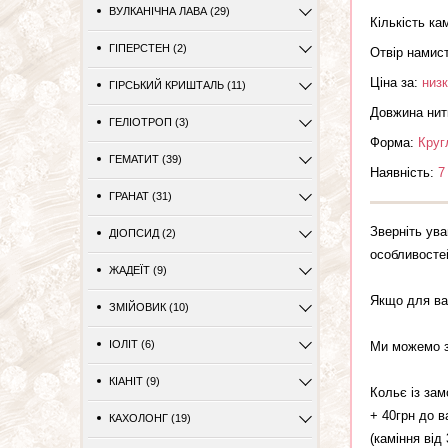
ВУЛКАНІЧНА ЛАВА (29)
Кількість ка
ГІПЕРСТЕН (2)
Отвір намис
Ціна за:
низк
ГІРСЬКИЙ КРИШТАЛЬ (11)
Довжина нит
ГЕЛІОТРОП (3)
Форма:
Круг
ГЕМАТИТ (39)
Наявність:
7
ГРАНАТ (31)
Зверніть ува
ДІОПСИД (2)
особливостей
ЖАДЕЇТ (9)
Якщо для ва
ЗМІЙОВИК (10)
ІОЛІТ (6)
Ми можемо зр
КІАНІТ (9)
Кольє із за
+ 40грн до в
КАХОЛОНГ (19)
(каміння від