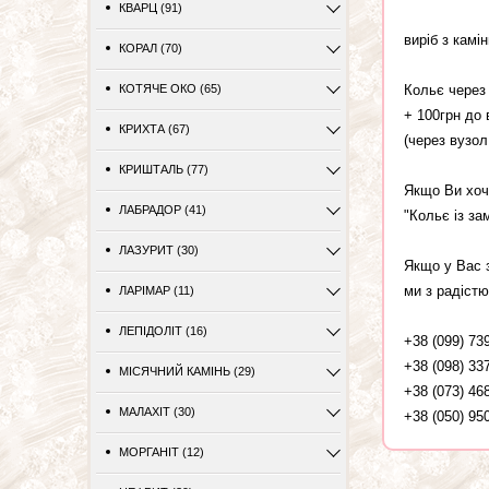
КВАРЦ (91)
виріб з камі
КОРАЛ (70)
Кольє через
КОТЯЧЕ ОКО (65)
+ 100грн до 
КРИХТА (67)
(через вузо
КРИШТАЛЬ (77)
Якщо Ви хоче
ЛАБРАДОР (41)
"Кольє із за
ЛАЗУРИТ (30)
Якщо у Вас 
ми з радістю
ЛАРІМАР (11)
ЛЕПІДОЛІТ (16)
+38 (099) 73
+38 (098) 33
МІСЯЧНИЙ КАМІНЬ (29)
+38 (073) 46
МАЛАХІТ (30)
+38 (050) 95
МОРГАНІТ (12)