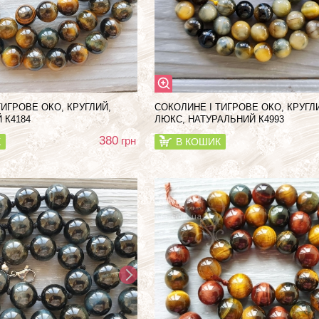
ТИГРОВЕ ОКО, КРУГЛИЙ,
СОКОЛИНЕ І ТИГРОВЕ ОКО, КРУГЛ
 К4184
ЛЮКС, НАТУРАЛЬНИЙ К4993
380
грн
К
В КОШИК