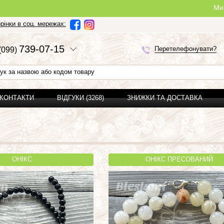
Ми можемо зроб
рінки в соц. мережах:
7
3
9-0
7-1
5
Перетелефонувати?
(0
9
9)
 КОНТАКТИ
ВІДГУКИ (3268)
ЗНИЖКИ ТА ДОСТАВКА
ОНІКС
ОНІКС ПРЕСОВАНИЙ