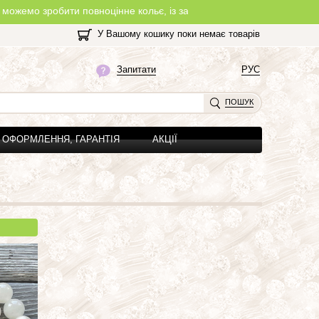
ити повноцінне кольє, із замочком, з будь-якої нитки, яку Ви обер
У Вашому кошику поки немає товарів
Запитати
РУС
ПОШУК
ОФОРМЛЕННЯ, ГАРАНТІЯ
АКЦІЇ