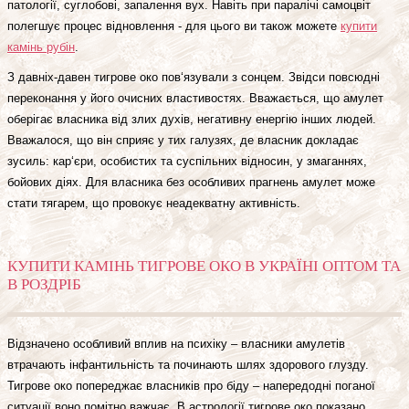
патології, суглобові, запалення вух. Навіть при паралічі самоцвіт
полегшує процес відновлення - для цього ви також можете
купити
камінь рубін
.
З давніх-давен тигрове око пов‘язували з сонцем. Звідси повсюдні
переконання у його очисних властивостях. Вважається, що амулет
оберігає власника від злих духів, негативну енергію інших людей.
Вважалося, що він сприяє у тих галузях, де власник докладає
зусиль: кар‘єри, особистих та суспільних відносин, у змаганнях,
бойових діях. Для власника без особливих прагнень амулет може
стати тягарем, що провокує неадекватну активність.
КУПИТИ КАМІНЬ ТИГРОВЕ ОКО В УКРАЇНІ ОПТОМ ТА
В РОЗДРІБ
Відзначено особливий вплив на психіку – власники амулетів
втрачають інфантильність та починають шлях здорового глузду.
Тигрове око попереджає власників про біду – напередодні поганої
ситуації воно помітно важчає. В астрології тигрове око показано