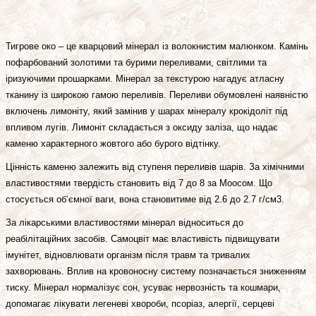
Тигрове око – це кварцовий мінерал із волокнистим малюнком. Камінь
пофарбований золотими та бурими переливами, світлими та
іризуючими прошарками. Мінерал за текстурою нагадує атласну
тканину із широкою гамою переливів. Переливи обумовлені наявністю
включень лимоніту, який замінив у шарах мінералу крокідоліт під
впливом лугів. Лимоніт складається з оксиду заліза, що надає
каменю характерного жовтого або бурого відтінку.
Цінність каменю залежить від ступеня переливів шарів. За хімічними
властивостями твердість становить від 7 до 8 за Моосом. Що
стосується об‘ємної ваги, вона становитиме від 2.6 до 2.7 г/см3.
За лікарськими властивостями мінерал відноситься до
реабілітаційних засобів. Самоцвіт має властивість підвищувати
імунітет, відновлювати організм після травм та тривалих
захворювань. Вплив на кровоносну систему позначається зниженням
тиску. Мінерал нормалізує сон, усуває нервозність та кошмари,
допомагає лікувати легеневі хвороби, псоріаз, алергії, серцеві