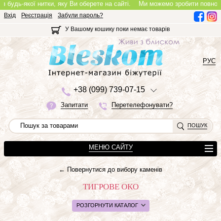
ої нитки, яку Ви оберете на сайті.
Ми можемо зробити повноцінне кольє, 
Вхід
Реєстрація
Забули пароль?
У Вашому кошику поки немає товарів
РУС
+3
8 (0
9
9)
7
3
9-0
7-1
5
Запитати
Перетелефонувати?
ПОШУК
МЕНЮ САЙТУ
← Повернутися до вибору каменів
ТИГРОВЕ ОКО
РОЗГОРНУТИ КАТАЛОГ