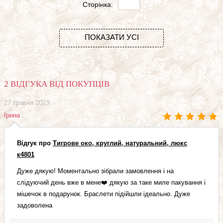
Сторінка:
ПОКАЗАТИ УСІ
2 ВІДГУКА ВІД ПОКУПЦІВ
27 травня 2023
Ірина
Відгук про
Тигрове око, круглий, натуральний, люкс
к4801
Дуже дякую! Моментально зібрали замовлення і на
слідуючий день вже в мене❤️ дякую за таке миле пакування і
мішечок в подарунок. Браслети підійшли ідеально. Дуже
задоволена