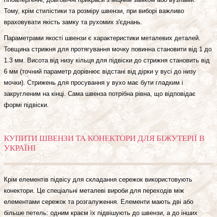
Тому, крім стилістики та розміру швензи, при виборі важливо
враховувати якість замку та рухомих з'єднань.
Параметрами якості швензи є характеристики металевих деталей.
Товщина стрижня для протягування мочку повинна становити від 1 до
1.3 мм. Висота від низу кільця для підвіски до стрижня становить від
6 мм (точний параметр дорівнює відстані від дірки у вусі до низу
мочки). Стрижень для просування у вухо має бути гладким і
закругленим на кінці. Сама швенза потрібна рівна, що відповідає
формі підвіски.
КУПИТИ ШВЕНЗИ ТА КОНЕКТОРИ ДЛЯ БІЖУТЕРІЇ В
УКРАЇНІ
Крім елементів підвісу для складання сережок використовують
конектори. Це спеціальні металеві вироби для переходів між
елементами сережок та розгалуження. Елементи мають дві або
більше петель: одним краєм їх підвішують до швензи, а до інших