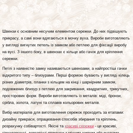
Швензи є основним несучим елементом сережки. До них підвішують
прикрасу, а самі вони вдягаються в мочку вуха. Вироби виготовляють
у вигляді вигнутих петель із замком або петлею для фіксації виробу
на вусі. З іншого боку, в швензах є кільце або гачок для кріплення
сережки.
Петлі з наявністю замку називаються швензами, а найпростіші гачки
відкритого типу – близурами. Перші формою бувають у вигляді кілець
різних діаметрів, планки з кільцем на кінці і шарнірним замком,
подовжених близур з петлею для закривання, квадратних, трикутних,
просторових форм. Вироби виготовляють із металів: міді, бронзи,
срібла, золота, латуні та сплавів кольорових металів.
Вибір матеріалів для виготовлення сережок проходить за етапами:
дизайну прикраси, опрацювання способів збирання та кріплень,
розрахунку собівартості. Якісні та
красиві сережки
- це красиві,
гіпоалергенні, довговічні прикраси з міцним замком або вузлами.