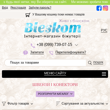
ь-якої нитки, яку Ви оберете на сайті.
Ми можемо зробити повноцінне кол
Вхід
Реєстрація
Забули пароль?
У Вашому кошику поки немає товарів
РУС
+3
8 (0
9
9)
7
3
9-0
7-1
5
Запитати
Перетелефонувати?
ПОШУК
МЕНЮ САЙТУ
ШВЕНЗИ І КОНЕКТОРИ
РОЗГОРНУТИ КАТАЛОГ
Фільтр товарів
Сортування за актуальністю