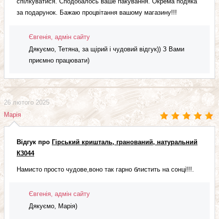
спілкуватися. Сподобалось ваше пакування. Окрема подяка
за подарунок. Бажаю процвітання вашому магазину!!!
Євгенія, адмін сайту
Дякуємо, Тетяна, за щірий і чудовий відгук)) З Вами
приємно працювати)
26 лютого 2025
Марія
Відгук про
Гірський кришталь, гранований, натуральний
К3044
Намисто просто чудове,воно так гарно блистить на сонці!!!.
Євгенія, адмін сайту
Дякуємо, Марія)