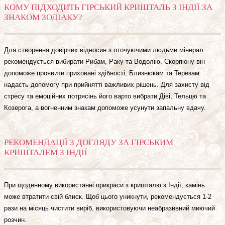
КОМУ ПІДХОДИТЬ ГІРСЬКИЙ КРИШТАЛЬ З ІНДІЇ ЗА
ЗНАКОМ ЗОДІАКУ?
Для створення довірчих відносин з оточуючими людьми мінерал
рекомендується вибирати Рибам, Раку та Водолію. Скорпіону він
допоможе проявити приховані здібності, Близнюкам та Терезам
надасть допомогу при прийнятті важливих рішень. Для захисту від
стресу та емоційних потрясінь його варто вибрати Діві, Тельцю та
Козерога, а вогненним знакам допоможе усунути запальну вдачу.
РЕКОМЕНДАЦІЇ З ДОГЛЯДУ ЗА ГІРСЬКИМ
КРИШТАЛЕМ З ІНДІЇ
При щоденному використанні прикраси з кришталю з Індії, камінь
може втратити свій блиск. Щоб цього уникнути, рекомендується 1-2
рази на місяць чистити виріб, використовуючи неабразивний миючий
розчин.