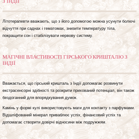
З ІНДІЇ
Літотерапевти вважають, що з його допомогою можна усунути болючі
відчуття при саднах і гематомах, знизити температуру тіла,
покращити сон і стабілізувати нервову систему.
МАГІЧНІ ВЛАСТИВОСТІ ГІРСЬКОГО КРИШТАЛЮ З
ІНДІЇ
Вважається, що гірський кришталь з Індії допомагає розвинути
екстрасенсорні здібності та розкрити прихований потенціал, він також
бездоганний для впорядкування думок.
Камінь у формі кулі використовують маги для контакту з парфумами.
Відшліфований мінерал приваблює успіх, фінансовий успіх та
допомагає створити довірчі відносини між подружжям.