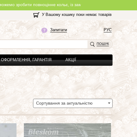
оцінне кольє, із замочком, з будь-якої нитки, яку Ви оберете на 
У Вашому кошику поки немає товарів
Запитати
РУС
ПОШУК
ОФОРМЛЕННЯ, ГАРАНТІЯ
АКЦІЇ
Сортування за актуальністю