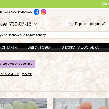
Ми можемо зробити повн
рінки в соц. мережах:
7
3
9-0
7-1
5
Перетелефонувати?
(0
9
9)
 КОНТАКТИ
ВІДГУКИ (3268)
ЗНИЖКИ ТА ДОСТАВКА
я до вибору сувенірів
іри з каміння
/
Масаж