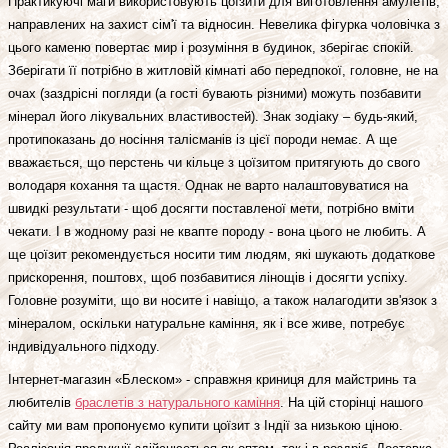
Практикуючі маги використовують цоїзити для виготовлення амулетів,
направлених на захист сім'ї та відносин. Невелика фігурка чоловічка з
цього каменю повертає мир і розуміння в будинок, зберігає спокій.
Зберігати її потрібно в житловій кімнаті або передпокої, головне, не на
очах (заздрісні погляди (а гості бувають різними) можуть позбавити
мінерал його лікувальних властивостей). Знак зодіаку – будь-який,
протипоказань до носіння талісманів із цієї породи немає. А ще
вважається, що перстень чи кільце з цоїзитом притягують до свого
володаря кохання та щастя. Однак не варто налаштовуватися на
швидкі результати - щоб досягти поставленої мети, потрібно вміти
чекати. І в жодному разі не квапте породу - вона цього не любить. А
ще цоїзит рекомендується носити тим людям, які шукають додаткове
прискорення, поштовх, щоб позбавитися лінощів і досягти успіху.
Головне розуміти, що ви носите і навіщо, а також налагодити зв'язок з
мінералом, оскільки натуральне каміння, як і все живе, потребує
індивідуального підходу.
Інтернет-магазин «Блеском» - справжня криниця для майстринь та
любителів
браслетів з натурального каміння
. На цій сторінці нашого
сайту ми вам пропонуємо купити цоїзит з Індії за низькою ціною.