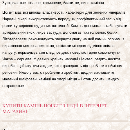
Зустрічається зелене, коричневе, блакитне, синє каміння.
Цоїзит має всі цілющі властивості, характерні для зелених мінералів.
Народні лікарі використовують породу як профілактичний засіб від
розвитку серцево-судинних патологій. Камінь допомагає стабілізувати
артеріальний тиск, лікує застуди, допомагає при головних болях.
Літотерапевти рекомендують звернути увагу на цей камінь особам із
вираженою метеозалежністю, оскільки мінерал відмінно знімає
напругу, нормалізує сон і, відповідно, повертає гарне самопочуття.
Чакра – серцева. У деяких країнах народні цілителі радять носити
вироби з цоїзиту тим людям, які страждають від проблем з обміном
речовин. Якщо у вас є проблеми з хребтом, щодня викладайте
маленькі шліфовані камінці на хворі місця – і стан досить швидко
покращиться.
КУПИТИ КАМІНЬ ЦОЇЗИТ З ІНДІЇ В ІНТЕРНЕТ-
МАГАЗИНІ