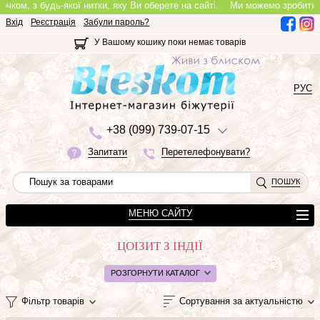
м, з будь-якої нитки, яку Ви оберете на сайті.
Ми можемо зробити повно
Вхід
Реєстрація
Забули пароль?
У Вашому кошику поки немає товарів
РУС
+3
8 (0
9
9)
7
3
9-0
7-1
5
Запитати
Перетелефонувати?
ПОШУК
МЕНЮ САЙТУ
ЦОІЗИТ З ІНДІЇ
РОЗГОРНУТИ КАТАЛОГ
Фільтр товарів
Сортування за актуальністю