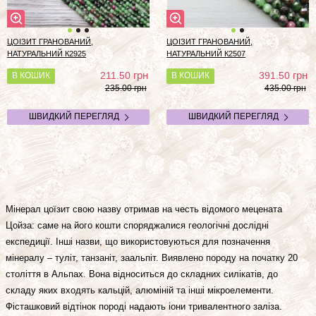
ЦОІЗИТ ГРАНОВАНИЙ,
ЦОІЗИТ ГРАНОВАНИЙ,
НАТУРАЛЬНИЙ К2925
НАТУРАЛЬНИЙ К2507
грн
грн
211.50
391.50
В КОШИК
В КОШИК
235.00 грн
435.00 грн
ШВИДКИЙ ПЕРЕГЛЯД
ШВИДКИЙ ПЕРЕГЛЯД
Мінерал цоїзит свою назву отримав на честь відомого мецената
Цойза: саме на його кошти споряджалися геологічні дослідні
експедиції. Інші назви, що використовуються для позначення
мінералу – туліт, танзаніт, заальпіт. Виявлено породу на початку 20
століття в Альпах. Вона відноситься до складних силікатів, до
складу яких входять кальцій, алюміній та інші мікроелементи.
Фісташковий відтінок породі надають іони тривалентного заліза.