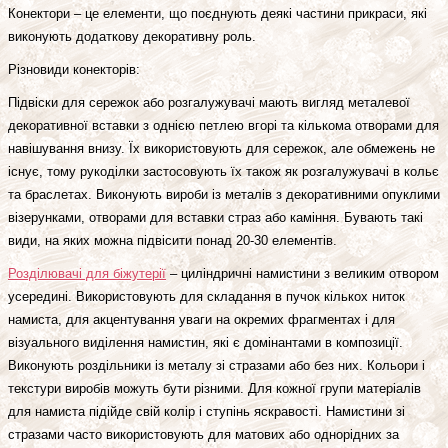
Конектори – це елементи, що поєднують деякі частини прикраси, які
виконують додаткову декоративну роль.
Різновиди конекторів:
Підвіски для сережок або розгалужувачі мають вигляд металевої
декоративної вставки з однією петлею вгорі та кількома отворами для
навішування внизу. Їх використовують для сережок, але обмежень не
існує, тому рукоділки застосовують їх також як розгалужувачі в кольє
та браслетах. Виконують вироби із металів з декоративними опуклими
візерунками, отворами для вставки страз або каміння. Бувають такі
види, на яких можна підвісити понад 20-30 елементів.
Розділювачі для біжутерії
– циліндричні намистини з великим отвором
усередині. Використовують для складання в пучок кількох ниток
намиста, для акцентування уваги на окремих фрагментах і для
візуального виділення намистин, які є домінантами в композиції.
Виконують роздільники із металу зі стразами або без них. Кольори і
текстури виробів можуть бути різними. Для кожної групи матеріалів
для намиста підійде свій колір і ступінь яскравості. Намистини зі
стразами часто використовують для матових або однорідних за