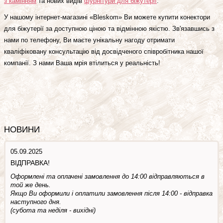
з камінням
та нових видів
фурнітури для біжутерії
.
У нашому інтернет-магазині «Bleskom» Ви можете купити конектори
для біжутерії за доступною ціною та відмінною якістю. Зв'язавшись з
нами по телефону, Ви маєте унікальну нагоду отримати
кваліфіковану консультацію від досвідченого співробітника нашої
компанії. З нами Ваша мрія втілиться у реальність!
НОВИНИ
05.09.2025
ВІДПРАВКА!
Оформлені та оплачені замовлення до 14:00 відправляються в
той же день.
Якщо Ви оформили і оплатили замовлення після 14:00 - відправка
наступного дня.
(субота та недiля - вuхiднi)