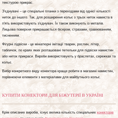
текстурою прикрас.
З'єднувачі – це спеціальні планки з переходами від однієї кількості
ниток до іншого. Так, для розширення кольє з трьох ниток намиста в
п'ять використовують з'єднувач. Їх також виконують із металів.
Лицьова поверхня прикрашається бісером, стразами, гравіюванням,
тисненням.
Фігурні підвіски - це мініатюрні імітації тварин, рослин, літер,
табличок, по краях яких розташовані петельки для підвіски намистин
або ниток прикраси. Вироби використовують у браслетах, сережках та
кольє.
Вибір конкретного виду конектора краще робити в магазині намистин,
порівнюючи елементи з матеріалами для майбутнього кольє.
КУПИТИ КОНЕКТОРИ ДЛЯ БІЖУТЕРІЇ В УКРАЇНІ
Крім описаних виробів, існує велика кількість спеціальних
конекторів