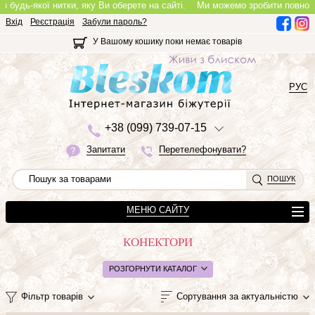
ої нитки, яку Ви оберете на сайті.
Ми можемо зробити повноцінне кольє, 
Вхід
Реєстрація
Забули пароль?
У Вашому кошику поки немає товарів
РУС
+3
8 (0
9
9)
7
3
9-0
7-1
5
Запитати
Перетелефонувати?
ПОШУК
МЕНЮ САЙТУ
КОНЕКТОРИ
РОЗГОРНУТИ КАТАЛОГ
Фільтр товарів
Сортування за актуальністю