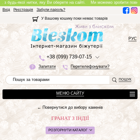
-якої нитки, яку Ви оберете на сайті.
Ми можемо зробити повноцінне коль
Вхід
Реєстрація
Забули пароль?
У Вашому кошику поки немає товарів
РУС
+3
8 (0
9
9)
7
3
9-0
7-1
5
Запитати
Перетелефонувати?
ПОШУК
МЕНЮ САЙТУ
← Повернутися до вибору каменів
ГРАНАТ З ІНДІЇ
РОЗГОРНУТИ КАТАЛОГ