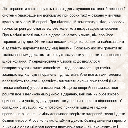
Літотерапевти застосовують гранат для лікування патологій легеневої
системи (найкраще він допомагає при бронхітах) – бажано у вигляді
кулону та у срібній оправі. При підвищеній температурі тіла, хворобах
горла, мігрені допомагає золоте колечко з інкрустацією мінералом.
Про магічні якості каменів відомо набагато більше, ніж про його
терапевтичну дію. Як ми вже писали вище, головним та найцікавішим
є здатність дарувати владу над іншими. Показано носити гранати як
талісман юним дівчатам, які хочуть залучити у своє життя справжнє
щире кохання. У середньовіччі у Європі їх дозволялося
використовувати лише чоловікам – тоді вважалося, що камінь
захищає від каліцтв і поранень під час війн. Але все ж таки головна
властивість граната – здатність викликати сильні пристрасті (і не
тільки любовні) у свого власника. Якщо ви енергійні і намагаєтеся
робити все з великою емоційною віддачею, цей камінь обов'язково
принесе вам успіх, удачу, допоможе досягти творчого піднесення. У
складних ситуаціях, коли потрібно прийняти швидке і єдине
правильне рішення, камінь допомагає зберігати здоровий глузд і діяти
безпомилково. А ось млявим, слабким духом, безініціативним і просто
лінивим людям мінерал носити протипоказано – він виснажить їх і