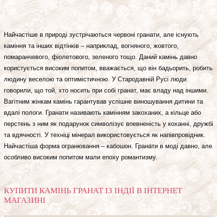
Найчастіше в природі зустрічаються червоні гранати, але існують
каміння та інших відтінків – наприклад, вогняного, жовтого,
помаранчевого, фіолетового, зеленого тощо. Даний камінь давно
користується високим попитом, вважається, що він бадьорить, робить
людину веселою та оптимістичною. У Стародавній Русі люди
говорили, що той, хто носить при собі гранат, має владу над іншими.
Вагітним жінкам камінь гарантував успішне виношування дитини та
вдалі пологи. Гранати називають камінням закоханих, а кільце або
перстень з ним як подарунок символізує впевненість у коханні, дружбі
та вдячності. У техніці мінерал використовується як напівпровідник.
Найчастіша форма огранювання – кабошон. Гранати в моді давно, але
особливо високим попитом мали епоху романтизму.
КУПИТИ КАМІНЬ ГРАНАТ ІЗ ІНДІЇ В ІНТЕРНЕТ
МАГАЗИНІ