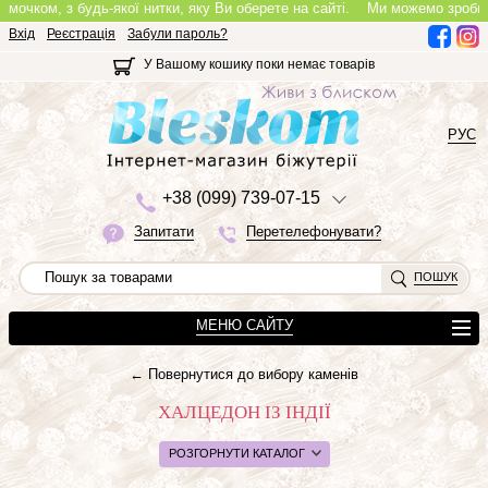
мочком, з будь-якої нитки, яку Ви оберете на сайті.
Ми можемо зробити п
Вхід
Реєстрація
Забули пароль?
У Вашому кошику поки немає товарів
РУС
+3
8 (0
9
9)
7
3
9-0
7-1
5
Запитати
Перетелефонувати?
ПОШУК
МЕНЮ САЙТУ
← Повернутися до вибору каменів
ХАЛЦЕДОН ІЗ ІНДІЇ
РОЗГОРНУТИ КАТАЛОГ