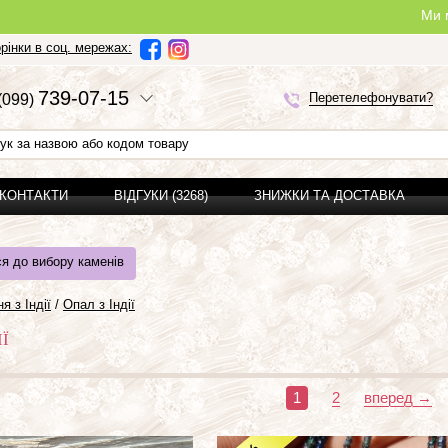
Ми можемо зробити повн
рінки в соц. мережах:
7
3
9-0
7-1
5
Перетелефонувати?
(0
9
9)
 КОНТАКТИ
ВІДГУКИ (3268)
ЗНИЖКИ ТА ДОСТАВКА
я до вибору каменів
я з Індії
/
Опал з Індії
ІЇ
1
2
вперед →