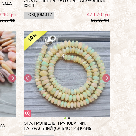
ОПАЛ ЗЕЛЕНИЙ, КРУГЛИЙ, НАТУРАЛЬНИЙ
 К3115
К3031
3.10
479.70
грн
грн
ПОВІДОМИТИ
59.00 грн
533.00 грн
%
10
ОПАЛ РОНДЕЛЬ, ГРАНОВАНИЙ,
68
НАТУРАЛЬНИЙ (СРІБЛО 925) К2845