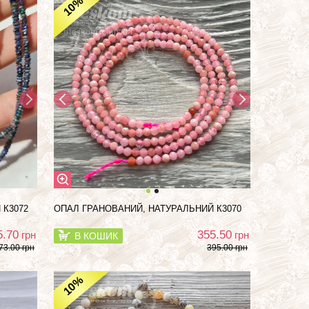
%
10
 К3072
ОПАЛ ГРАНОВАНИЙ, НАТУРАЛЬНИЙ К3070
5.70
355.50
грн
грн
В КОШИК
73.00 грн
395.00 грн
%
10