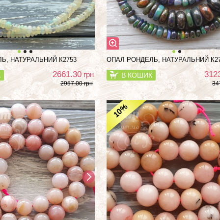
Ь, НАТУРАЛЬНИЙ К2753
ОПАЛ РОНДЕЛЬ, НАТУРАЛЬНИЙ К2
2661.30
312
грн
К
В КОШИК
2957.00 грн
34
%
10