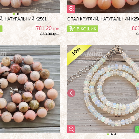
Й, НАТУРАЛЬНИЙ К2561
ОПАЛ КРУГЛИЙ, НАТУРАЛЬНИЙ К25
781.20
86
грн
К
В КОШИК
868.00 грн
9
%
10