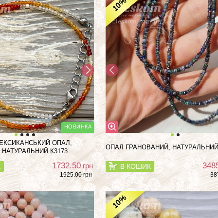
%
10
ЕКСИКАНСЬКИЙ ОПАЛ,
ОПАЛ ГРАНОВАНИЙ, НАТУРАЛЬНИЙ
 НАТУРАЛЬНИЙ К3173
1732.50
348
грн
К
В КОШИК
1925.00 грн
38
%
10