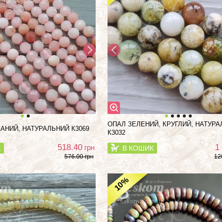
ОПАЛ ЗЕЛЕНИЙ, КРУГЛИЙ, НАТУР
АНИЙ, НАТУРАЛЬНИЙ К3069
К3032
518.40
1
грн
К
В КОШИК
576.00 грн
12
%
10