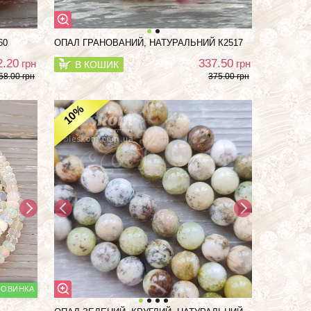
60
ОПАЛ ГРАНОВАНИЙ, НАТУРАЛЬНИЙ К2517
2.20
337.50
грн
грн
В КОШИК
58.00 грн
375.00 грн
%
10