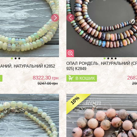
ОПАЛ РОНДЕЛЬ, НАТУРАЛЬНИЙ (С
АНИЙ, НАТУРАЛЬНИЙ К2852
925) К2849
8322.30
268
грн
К
В КОШИК
9247.00 грн
29
%
10