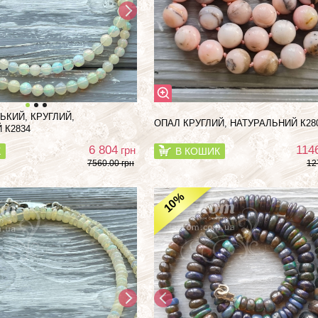
ЬКИЙ, КРУГЛИЙ,
ОПАЛ КРУГЛИЙ, НАТУРАЛЬНИЙ К28
 К2834
6 804
114
грн
К
В КОШИК
7560.00 грн
12
%
10