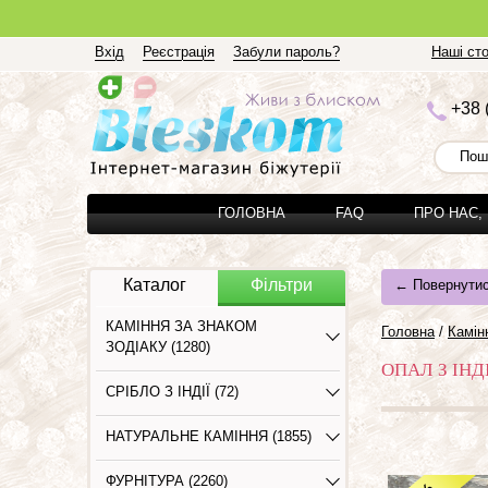
Вхід
Реєстрація
Забули пароль?
Наші сто
+3
8 
ГОЛОВНА
FAQ
ПРО НАС,
Каталог
Фільтри
← Повернутис
КАМІННЯ ЗА ЗНАКОМ
Головна
/
Камiнн
ЗОДІАКУ (1280)
ОПАЛ З ІНД
СРІБЛО З ІНДІЇ (72)
НАТУРАЛЬНЕ КАМІННЯ (1855)
ФУРНІТУРА (2260)