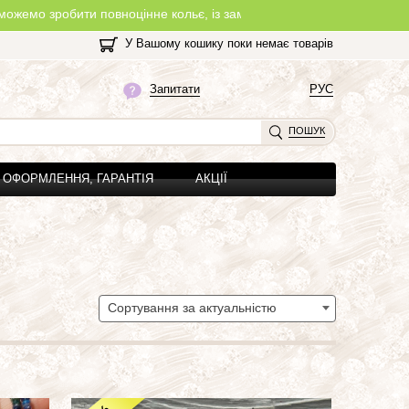
оцінне кольє, із замочком, з будь-якої нитки, яку Ви оберете на с
У Вашому кошику поки немає товарів
Запитати
РУС
ПОШУК
ОФОРМЛЕННЯ, ГАРАНТІЯ
АКЦІЇ
Сортування за актуальністю