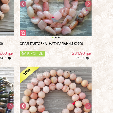
09
ОПАЛ ГАЛТОВКА, НАТУРАЛЬНИЙ К2799
6.60
234.90
грн
грн
В КОШИК
74.00 грн
261.00 грн
%
10