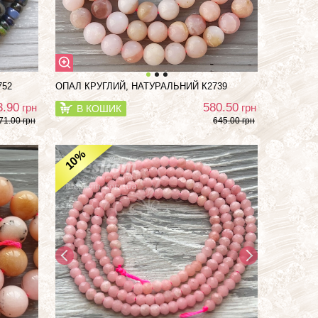
752
ОПАЛ КРУГЛИЙ, НАТУРАЛЬНИЙ К2739
3.90
580.50
грн
грн
В КОШИК
71.00 грн
645.00 грн
%
10