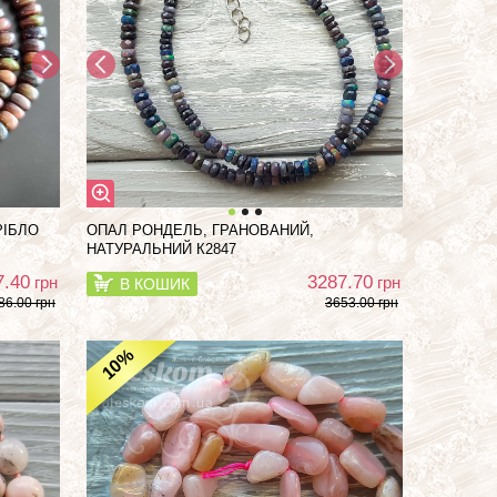
РІБЛО
ОПАЛ РОНДЕЛЬ, ГРАНОВАНИЙ,
НАТУРАЛЬНИЙ К2847
7.40
3287.70
грн
грн
В КОШИК
86.00 грн
3653.00 грн
%
10