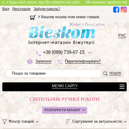
удь-якої нитки, яку Ви оберете на сайті.
Ми можемо зробити повноцінне к
Вхід
Реєстрація
Забули пароль?
У Вашому кошику поки немає товарів
РУС
+3
8 (0
9
9)
7
3
9-0
7-1
5
Запитати
Перетелефонувати?
ПОШУК
МЕНЮ САЙТУ
СВІТИЛЬНИК РУЧНОЇ РОБОТИ
РОЗГОРНУТИ КАТАЛОГ
Фільтр товарів
Сортування за актуальністю