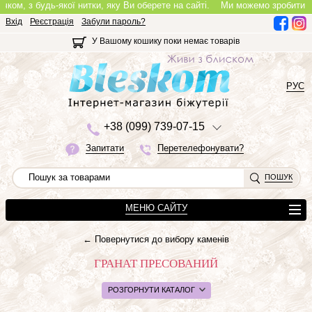
, з будь-якої нитки, яку Ви оберете на сайті.
Ми можемо зробити повноц
Вхід
Реєстрація
Забули пароль?
У Вашому кошику поки немає товарів
РУС
+3
8 (0
9
9)
7
3
9-0
7-1
5
Запитати
Перетелефонувати?
ПОШУК
МЕНЮ САЙТУ
← Повернутися до вибору каменів
ГРАНАТ ПРЕСОВАНИЙ
РОЗГОРНУТИ КАТАЛОГ