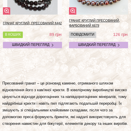
ГРАНАТ КРУГЛИЙ ПРЕСОВАНИЙ,
ГРАНАТ КРУГЛИЙ, ПРЕСОВАНИЙ К442
ФАРБОВАНИЙ К679
грн
грн
89
126
В КОШИК
ПОВІДОМИТИ
ШВИДКИЙ ПЕРЕГЛЯД
ШВИДКИЙ ПЕРЕГЛЯД
Пресований гранат – це різновид каменю, отриманого шляхом
відновлення його з кам'яної крихти. В ювелірному виробництві високо
цінуються відходи дорогоцінних та напівдорогоцінних мінералів, тому
найдрібніші крихти і навіть пил підлягають подальшій переробці. Їх
змішують зі спеціальними клейовими складами, після чого за
допомогою преса формують брикети, які надалі використовують для
створення намистин для біжутерії, елементів декору та інших виробів.