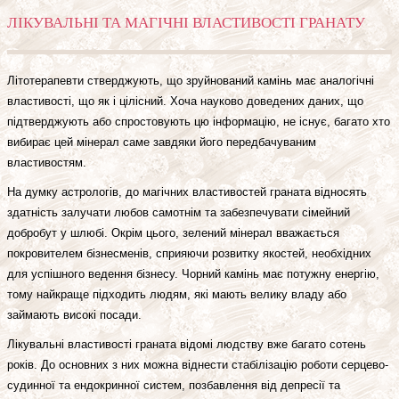
ЛІКУВАЛЬНІ ТА МАГІЧНІ ВЛАСТИВОСТІ ГРАНАТУ
Літотерапевти стверджують, що зруйнований камінь має аналогічні
властивості, що як і цілісний. Хоча науково доведених даних, що
підтверджують або спростовують цю інформацію, не існує, багато хто
вибирає цей мінерал саме завдяки його передбачуваним
властивостям.
На думку астрологів, до магічних властивостей граната відносять
здатність залучати любов самотнім та забезпечувати сімейний
добробут у шлюбі. Окрім цього, зелений мінерал вважається
покровителем бізнесменів, сприяючи розвитку якостей, необхідних
для успішного ведення бізнесу. Чорний камінь має потужну енергію,
тому найкраще підходить людям, які мають велику владу або
займають високі посади.
Лікувальні властивості граната відомі людству вже багато сотень
років. До основних з них можна віднести стабілізацію роботи серцево-
судинної та ендокринної систем, позбавлення від депресії та