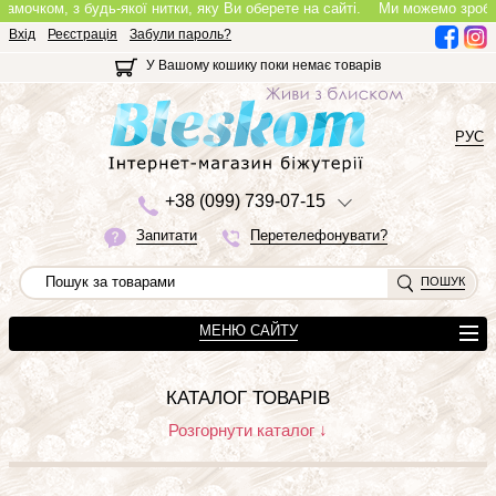
амочком, з будь-якої нитки, яку Ви оберете на сайті.
Ми можемо зробити 
Вхід
Реєстрація
Забули пароль?
У Вашому кошику поки немає товарів
РУС
+3
8 (0
9
9)
7
3
9-0
7-1
5
Запитати
Перетелефонувати?
ПОШУК
МЕНЮ САЙТУ
КАТАЛОГ ТОВАРІВ
Розгорнути каталог ↓