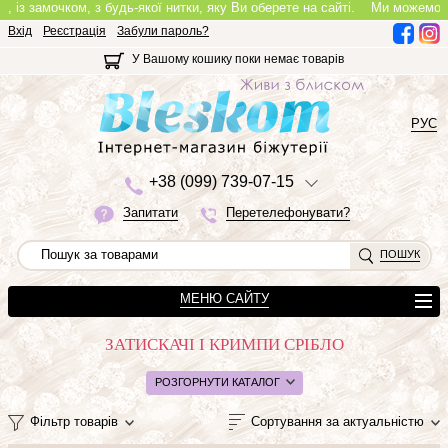
з замочком, з будь-якої нитки, яку Ви оберете на сайті.
Ми можемо зроб
Вхід
Реєстрація
Забули пароль?
У Вашому кошику поки немає товарів
РУС
+3
8 (0
9
9)
7
3
9-0
7-1
5
Запитати
Перетелефонувати?
ПОШУК
МЕНЮ САЙТУ
ЗАТИСКАЧІ І КРИМПИ СРІБЛО
РОЗГОРНУТИ КАТАЛОГ
Фільтр товарів
Сортування за актуальністю