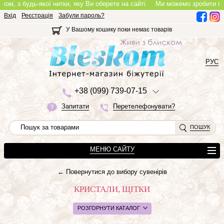
з будь-якої нитки, яку Ви оберете на сайті.
Ми можемо зробити повноцінн
Вхід
Реєстрація
Забули пароль?
У Вашому кошику поки немає товарів
РУС
+3
8 (0
9
9)
7
3
9-0
7-1
5
Запитати
Перетелефонувати?
ПОШУК
МЕНЮ САЙТУ
← Повернутися до вибору сувенірів
КРИСТАЛИ, ЩІТКИ
РОЗГОРНУТИ КАТАЛОГ