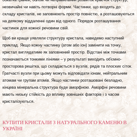
незвичайні чи навіть потворні форми. Частинки, що входять до
складу кристалів, не заповнюють простір повністю, а розташовуються
на деякому віддаленні один від одного. Порядок розташування
частинок для кожної речовини свій.
Щоб ви краще уявляли структуру кристала, наведемо наступний
приклад. Якщо кожну частинку (атом або іон) замінити на точку,
кристал виглядатиме як заповнений простір. Відстані між точками
позначаються тонкими лініями – у результаті виходить об'ємно-
просторова решітка, що складається з вузлів, рядів та плоских сіток.
Гратчасті вузли при цьому можуть відповідати іонам, нейтральним
атомам чи групам атомів. Якщо частинки розташовані безладно,
кінцева мінеральна структура буде аморфною. Аморфні речовини
мають низьку стійкість до впливу зовнішніх факторів і з часом
кристалізуються.
КУПИТИ КРИСТАЛИ З НАТУРАЛЬНОГО КАМЕНЮ В
УКРАЇНІ