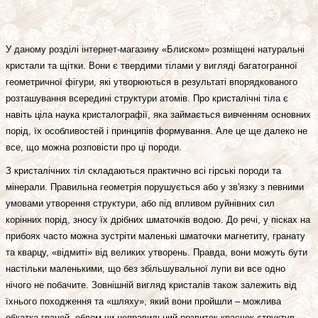
У даному розділі інтернет-магазину «Блиском» розміщені натуральні
кристали та щітки. Вони є твердими тілами у вигляді багатогранної
геометричної фігури, які утворюються в результаті впорядкованого
розташування всередині структури атомів. Про кристалічні тіла є
навіть ціла наука кристалографії, яка займається вивченням основних
порід, їх особливостей і принципів формування. Але це ще далеко не
все, що можна розповісти про ці породи.
З кристалічних тіл складаються практично всі гірські породи та
мінерали. Правильна геометрія порушується або у зв'язку з певними
умовами утворення структури, або під впливом руйнівних сил
корінних порід, зносу їх дрібних шматочків водою. До речі, у пісках на
прибоях часто можна зустріти маленькі шматочки магнетиту, гранату
та кварцу, «відмиті» від великих утворень. Правда, вони можуть бути
настільки маленькими, що без збільшувальної лупи ви все одно
нічого не побачите. Зовнішній вигляд кристалів також залежить від
їхнього походження та «шляху», який вони пройшли – можлива
обкатка граней, облом чи неправильний розвиток краєчок структур,