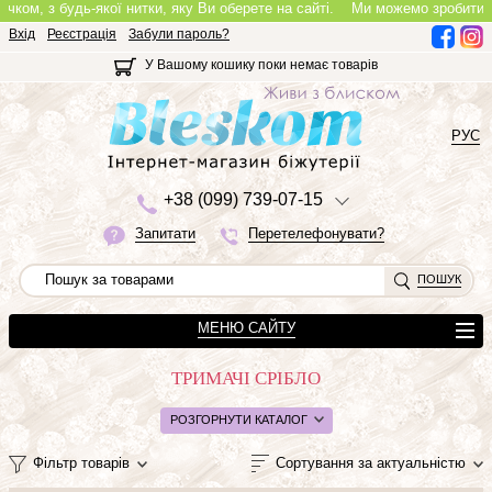
м, з будь-якої нитки, яку Ви оберете на сайті.
Ми можемо зробити повно
Вхід
Реєстрація
Забули пароль?
У Вашому кошику поки немає товарів
РУС
+3
8 (0
9
9)
7
3
9-0
7-1
5
Запитати
Перетелефонувати?
ПОШУК
МЕНЮ САЙТУ
ТРИМАЧІ СРІБЛО
РОЗГОРНУТИ КАТАЛОГ
Фільтр товарів
Сортування за актуальністю