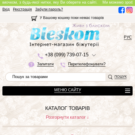
амочком, з будь-якої нитки, яку Ви оберете на сайті.
Ми можемо зробити 
Вхід
Реєстрація
Забули пароль?
У Вашому кошику поки немає товарів
РУС
+3
8 (0
9
9)
7
3
9-0
7-1
5
Запитати
Перетелефонувати?
ПОШУК
МЕНЮ САЙТУ
КАТАЛОГ ТОВАРІВ
Розгорнути каталог ↓