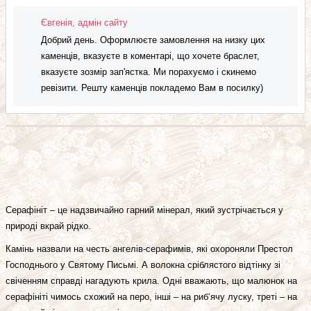
Євгенія, адмін сайту
Добрий день. Оформлюєте замовлення на низку цих
каменців, вказуєте в коментарі, що хочете браслет,
вказуєте зозмір зап'ястка. Ми порахуємо і скинемо
ревізити. Решту каменців покладемо Вам в посилку)
Серафініт – це надзвичайно гарний мінерал, який зустрічається у
природі вкрай рідко.
Камінь назвали на честь ангелів-серафимів, які охороняли Престол
Господнього у Святому Письмі. А волокна сріблястого відтінку зі
свіченням справді нагадують крила. Одні вважають, що малюнок на
серафініті чимось схожий на перо, інші – на риб‘ячу луску, треті – на