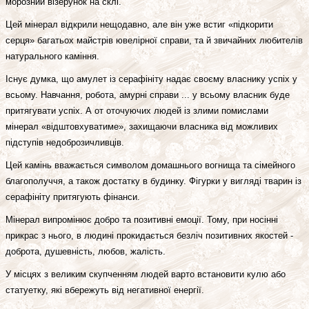
морозний візерунок на склі.
Цей мінерал відкрили нещодавно, але він уже встиг «підкорити
серця» багатьох майстрів ювелірної справи, та й звичайних любителів
натурального каміння.
Існує думка, що амулет із серафініту надає своєму власнику успіх у
всьому. Навчання, робота, амурні справи ... у всьому власник буде
притягувати успіх. А от оточуючих людей із злими помислами
мінерал «відштовхуватиме», захищаючи власника від можливих
підступів недоброзичливців.
Цей камінь вважається символом домашнього вогнища та сімейного
благополуччя, а також достатку в будинку. Фігурки у вигляді тварин із
серафініту притягують фінанси.
Мінерал випромінює добро та позитивні емоції. Тому, при носінні
прикрас з нього, в людині прокидається безліч позитивних якостей -
доброта, душевність, любов, жалість.
У місцях з великим скупченням людей варто встановити кулю або
статуетку, які вбережуть від негативної енергії.