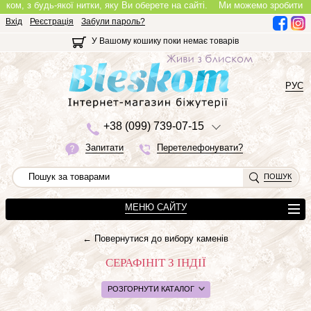
, з будь-якої нитки, яку Ви оберете на сайті.
Ми можемо зробити повноці
Вхід
Реєстрація
Забули пароль?
У Вашому кошику поки немає товарів
РУС
+3
8 (0
9
9)
7
3
9-0
7-1
5
Запитати
Перетелефонувати?
ПОШУК
МЕНЮ САЙТУ
← Повернутися до вибору каменів
СЕРАФІНІТ З ІНДІЇ
РОЗГОРНУТИ КАТАЛОГ