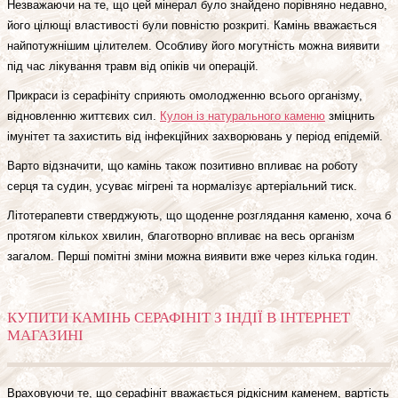
Незважаючи на те, що цей мінерал було знайдено порівняно недавно,
його цілющі властивості були повністю розкриті. Камінь вважається
найпотужнішим цілителем. Особливу його могутність можна виявити
під час лікування травм від опіків чи операцій.
Прикраси із серафініту сприяють омолодженню всього організму,
відновленню життєвих сил.
Кулон із натурального каменю
зміцнить
імунітет та захистить від інфекційних захворювань у період епідемій.
Варто відзначити, що камінь також позитивно впливає на роботу
серця та судин, усуває мігрені та нормалізує артеріальний тиск.
Літотерапевти стверджують, що щоденне розглядання каменю, хоча б
протягом кількох хвилин, благотворно впливає на весь організм
загалом. Перші помітні зміни можна виявити вже через кілька годин.
КУПИТИ КАМІНЬ СЕРАФІНІТ З ІНДІЇ В ІНТЕРНЕТ
МАГАЗИНІ
Враховуючи те, що серафініт вважається рідкісним каменем, вартість