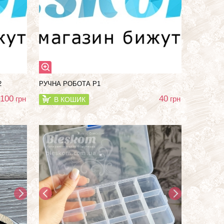
2
РУЧНА РОБОТА Р1
100
40
грн
грн
В КОШИК