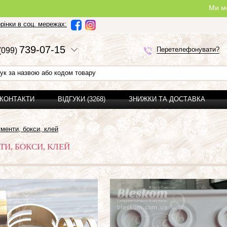
Ми можемо зробити по
рінки в соц. мережах:
7
3
9-0
7-1
5
Перетелефонувати?
(0
9
9)
 КОНТАКТИ
ВІДГУКИ (3268)
ЗНИЖКИ ТА ДОСТАВКА
ументи, бокси, клей
ТИ, БОКСИ, КЛЕЙ