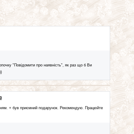
опочку "Повідомити про наявність", як раз що б Ви
)
0
нням. + був приємний подарунок. Рекомендую. Працюйте