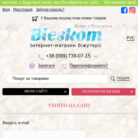
мочком, з будь-якої нитки, яку Ви оберете на сайті.
Ми можемо зробити 
Вхід
Реєстрація
Забули пароль?
У Вашому кошику поки немає товарів
РУС
+3
8 (0
9
9)
7
3
9-0
7-1
5
Запитати
Перетелефонувати?
ПОШУК
МЕНЮ САЙТУ
РОЗГОРНУТИ КАТАЛОГ
УВІЙТИ НА САЙТ
Введіть e-mail: