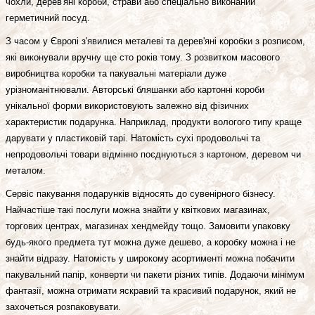
чохли, дерев'яні короби, страви або спеціально виконаний
герметичний посуд.
З часом у Європі з'явилися металеві та дерев'яні коробки з розписом,
які виконували вручну ще сто років тому. З розвитком масового
виробництва коробки та пакувальні матеріали дуже
урізноманітнювали. Авторські бляшанки або картонні короби
унікальної форми використовують залежно від фізичних
характеристик подарунка. Наприклад, продукти вологого типу краще
дарувати у пластиковій тарі. Натомість сухі продовольчі та
непродовольчі товари відмінно поєднуються з картоном, деревом чи
металом.
Сервіс пакування подарунків відносять до сувенірного бізнесу.
Найчастіше такі послуги можна знайти у квіткових магазинах,
торгових центрах, магазинах хендмейду тощо. Замовити упаковку
будь-якого предмета тут можна дуже дешево, а коробку можна і не
знайти відразу. Натомість у широкому асортименті можна побачити
пакувальний папір, конверти чи пакети різних типів. Додаючи мінімум
фантазії, можна отримати яскравий та красивий подарунок, який не
захочеться розпаковувати.