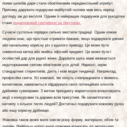
появи шлюбів дари стали обов'язковим передвесільний атрибут.
Причому дарувати подарунки майбутній чоловік мав весь період
догляду аж до весілля. Одним із найкращих подарунків для рукоділки
стане
подарунковий сертифікат на біжутерію.
Сучасні суспільні порядки сильно змістили традиції. Однак кожна
людина знає, що простіше отримати бажане, якщо подарувати дівчині
або начальнику корисну річ з вдалого приводу. Це може бути
символічна квітка або якийсь офісний предмет. Це може бути і
особистий дар для рідної жінки. Дарувати щось мамі вважається
недоторканним святим обов'язком усіх дітей. Нарешті, окрім
стандартних стереотипів, діють і нові модні тенденції. Наприклад,
професійні свята. Усі компанії, які хочуть співпрацювати з якимось
колективом, намагаються обдарувати своїх потенційних клієнтів
дрібними сувенірами. З метою брендингу маркетологи влаштовують
акції з конкурсами та дарами всім присутнім. Як запам'ятатися
натовпу з кількох тисяч людей? Достатньо подарувати кожному ручку
або іншу корисну дрібницю.
Упаковка також може мати зовсім різну форму, матеріали, об'єм та
дизайн. Найбільш дорогі види упаковки відносять до авторських