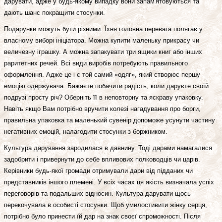
дарувати, адже у будь-якому випадку вони запам'ятовуються та
дають шанс покращити стосунки.
Подарунки можуть бути різними. Їхня головна перевага полягає у
власному виборі ініціатора. Можна купити маленьку прикрасу чи
величезну іграшку. А можна запакувати три ящики книг або інших
раритетних речей. Всі види виробів потребують правильного
оформлення. Адже це і є той самий «одяг», який створює першу
емоцію одержувача. Бажаєте побачити радість, коли даруєте своїй
подрузі просту річ? Оберніть її в неповторну та яскраву упаковку.
Навіть якщо Вам потрібно вручити колезі нагадування про борги,
правильна упаковка та маленький сувенір допоможе усунути частину
негативних емоцій, налагодити стосунки з боржником.
Культура дарування зародилася в давнину. Тоді дарами намагалися
задобрити і привернути до себе впливових полководців чи царів.
Керівники будь-якої громади отримували дари від підданих чи
представників іншого племені. У всіх часах ця якість визначала успіх
переговорів та подальших відносин. Культура дарувати щось
перекочувала в особисті стосунки. Щоб умилостивити жінку серця,
потрібно було принести їй дар на знак своєї спроможності. Після