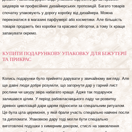
шедеврів чи професійних дизайнерських пропозицій. Багато товарів
спочатку упаковують у дорогу коробку від дизайнера. Можна
переконатися в магазині парфумерії або косметики. Але більшість
товарів продають без коробки та красивої обгортки, а тому їх краще
запакувати окремо.
КУПИТИ ПОДАРУНКОВУ УПАКОВКУ ДЛЯ БІЖУТЕРІЇ
ТА ПРИКРАС
Колись подарунки було прийнято дарувати у звичайному вигляді. Але
ще давні люди добре розуміли, що загорнути дар у гарний лист
рослини чи шкуру звіра набагато краще. Адже так подарунок
залишався цілим. У період рабовласницького ладу чи розвитку
древніх цивілізацій дари царям підносили за спеціальним ритуалом.
Це була ціла церемонія, у якій брали участь спеціально навчені посли
та дипломати. Упаковкою дару тоді могли бути спеціально
виготовлені подушки з химерним декором, стислі на замовлення