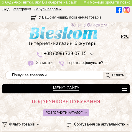
ї нитки, яку Ви оберете на сайті.
Ми можемо зробити повноцінне кольє, і
Вхід
Реєстрація
Забули пароль?
У Вашому кошику поки немає товарів
РУС
+3
8 (0
9
9)
7
3
9-0
7-1
5
Запитати
Перетелефонувати?
ПОШУК
МЕНЮ САЙТУ
ПОДАРУНКОВЕ ПАКУВАННЯ
РОЗГОРНУТИ КАТАЛОГ
Фільтр товарів
Сортування за актуальністю