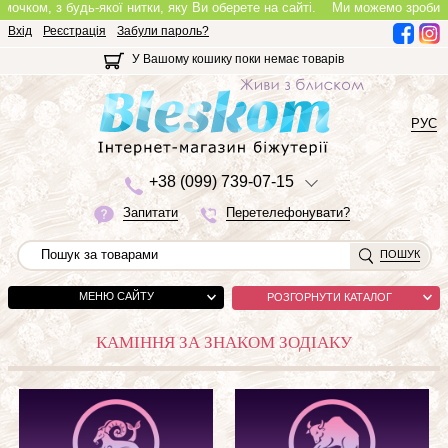
очком, з будь-якої нитки, яку Ви оберете на сайті.
Ми можемо зробити по
Вхід
Реєстрація
Забули пароль?
У Вашому кошику поки немає товарів
РУС
+3
8 (0
9
9)
7
3
9-0
7-1
5
Запитати
Перетелефонувати?
ПОШУК
МЕНЮ САЙТУ
РОЗГОРНУТИ КАТАЛОГ
КАМІННЯ ЗА ЗНАКОМ ЗОДІАКУ