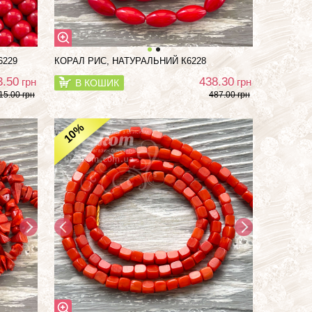
6229
КОРАЛ РИС, НАТУРАЛЬНИЙ К6228
3.50
438.30
грн
грн
В КОШИК
15.00 грн
487.00 грн
%
10