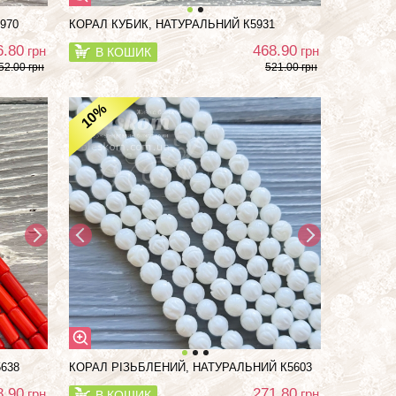
970
КОРАЛ КУБИК, НАТУРАЛЬНИЙ К5931
6.80
468.90
грн
грн
В КОШИК
52.00 грн
521.00 грн
%
10
638
КОРАЛ РІЗЬБЛЕНИЙ, НАТУРАЛЬНИЙ К5603
8.90
271.80
грн
грн
В КОШИК