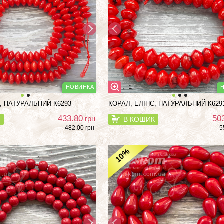
, НАТУРАЛЬНИЙ К6293
КОРАЛ, ЕЛІПС, НАТУРАЛЬНИЙ К629
433.80
50
грн
К
В КОШИК
482.00 грн
5
%
10