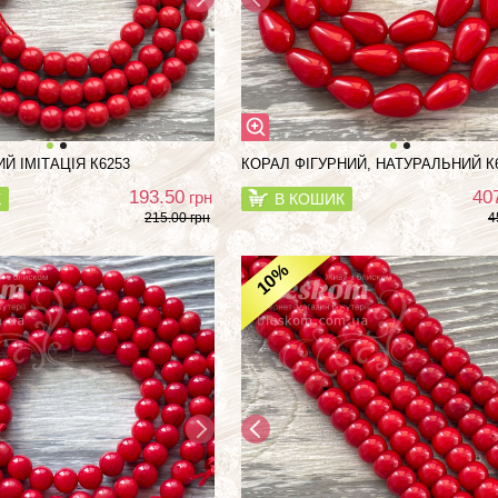
Й ІМІТАЦІЯ К6253
КОРАЛ ФІГУРНИЙ, НАТУРАЛЬНИЙ К
193.50
40
грн
К
В КОШИК
215.00 грн
4
%
10