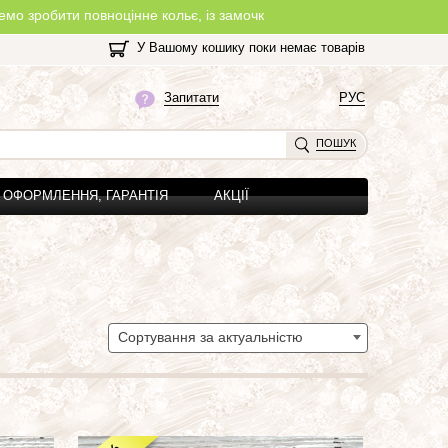
інне кольє, із замочком, з будь-якої нитки, яку Ви оберете на сай
У Вашому кошику поки немає товарів
Запитати
РУС
ПОШУК
ОФОРМЛЕННЯ, ГАРАНТІЯ
АКЦІЇ
Сортування за актуальністю