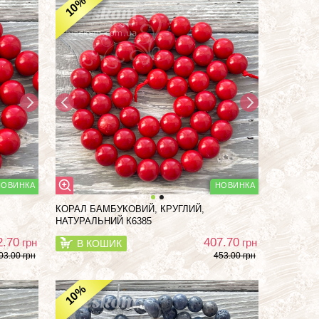
%
10
КОРАЛ БАМБУКОВИЙ, КРУГЛИЙ,
НАТУРАЛЬНИЙ К6385
2.70
407.70
грн
грн
В КОШИК
03.00 грн
453.00 грн
%
10