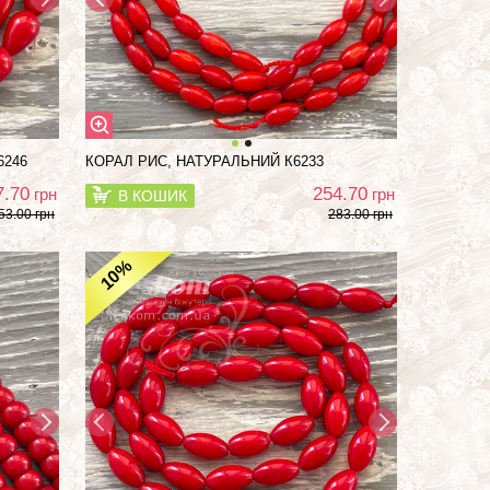
6246
КОРАЛ РИС, НАТУРАЛЬНИЙ К6233
7.70
254.70
грн
грн
В КОШИК
53.00 грн
283.00 грн
%
10