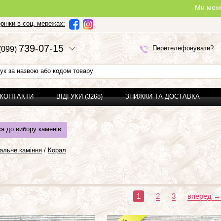
Ми можемо зробити повноц
рінки в соц. мережах:
7
3
9-0
7-1
5
Перетелефонувати?
(0
9
9)
 КОНТАКТИ
ВІДГУКИ (3268)
ЗНИЖКИ ТА ДОСТАВКА
я до вибору каменів
альне каміння
/
Корал
1
2
3
вперед →