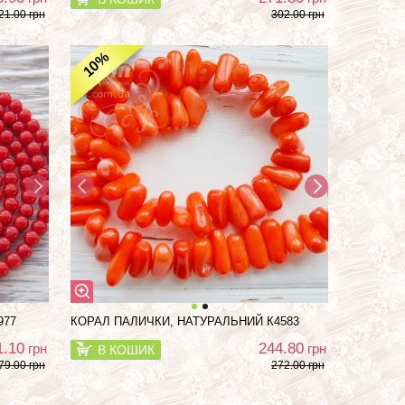
21.00 грн
302.00 грн
%
10
977
КОРАЛ ПАЛИЧКИ, НАТУРАЛЬНИЙ К4583
1.10
244.80
грн
грн
В КОШИК
79.00 грн
272.00 грн