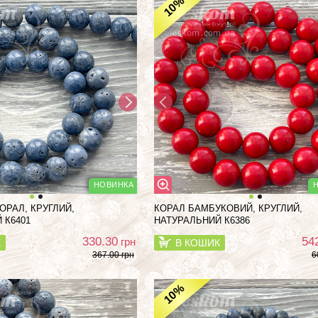
%
10
ОРАЛ, КРУГЛИЙ,
КОРАЛ БАМБУКОВИЙ, КРУГЛИЙ,
 К6401
НАТУРАЛЬНИЙ К6386
330.30
54
грн
К
В КОШИК
367.00 грн
6
%
10