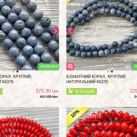
ОРАЛ, КРУГЛИЙ,
БЛАКИТНИЙ КОРАЛ, КРУГЛИЙ,
 К6379
НАТУРАЛЬНИЙ К6378
375.30
22
грн
К
В КОШИК
417.00 грн
2
%
10