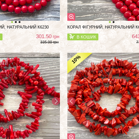
ИЙ, НАТУРАЛЬНИЙ К6230
КОРАЛ ФІГУРНИЙ, НАТУРАЛЬНИЙ К
301.50
64
грн
К
В КОШИК
335.00 грн
7
%
10