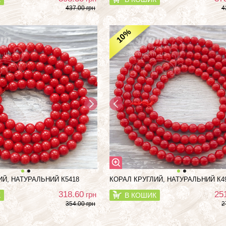
437.00 грн
4
%
10
ИЙ, НАТУРАЛЬНИЙ К5418
КОРАЛ КРУГЛИЙ, НАТУРАЛЬНИЙ К4
318.60
25
грн
К
В КОШИК
354.00 грн
2