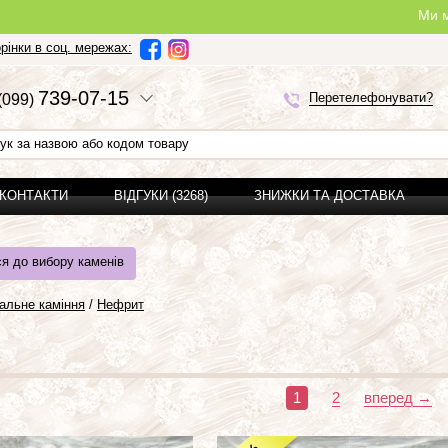
Ми можемо зробити пов
рінки в соц. мережах:
7
3
9-0
7-1
5
Перетелефонувати?
(0
9
9)
 КОНТАКТИ
ВІДГУКИ (3268)
ЗНИЖКИ ТА ДОСТАВКА
я до вибору каменів
альне каміння
/
Нефрит
1
2
вперед →