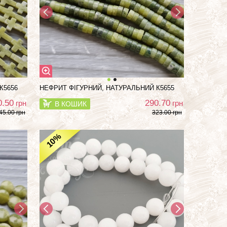
К5656
НЕФРИТ ФІГУРНИЙ, НАТУРАЛЬНИЙ К5655
0.50
290.70
грн
грн
В КОШИК
45.00 грн
323.00 грн
%
10