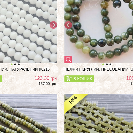
ЛИЙ, НАТУРАЛЬНИЙ К6215
НЕФРИТ КРУГЛИЙ, ПРЕСОВАНИЙ К
123.30
10
грн
К
В КОШИК
137.00 грн
1
%
10