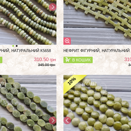
РНИЙ, НАТУРАЛЬНИЙ К5658
НЕФРИТ ФІГУРНИЙ, НАТУРАЛЬНИЙ 
310.50
31
грн
К
В КОШИК
345.00 грн
3
%
10