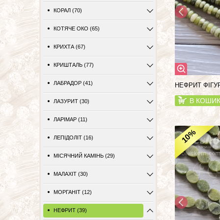
КОРАЛ (70)
КОТЯЧЕ ОКО (65)
КРИХТА (67)
КРИШТАЛЬ (77)
ЛАБРАДОР (41)
НЕФРИТ ФІГУ
В КОШИ
ЛАЗУРИТ (30)
ЛАРІМАР (11)
%
10
ЛЕПІДОЛІТ (16)
МІСЯЧНИЙ КАМІНЬ (29)
МАЛАХІТ (30)
МОРГАНІТ (12)
НЕФРИТ (39)