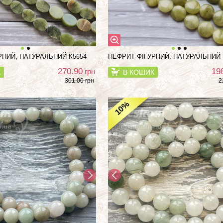
РНИЙ, НАТУРАЛЬНИЙ К5654
НЕФРИТ ФІГУРНИЙ, НАТУРАЛЬНИЙ 
270.90
19
грн
К
В КОШИК
301.00 грн
2
%
10