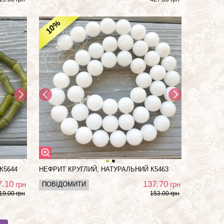
%
10
К5644
НЕФРИТ КРУГЛИЙ, НАТУРАЛЬНИЙ К5463
7.10
137.70
грн
грн
ПОВІДОМИТИ
19.00 грн
153.00 грн