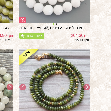
К5645
НЕФРИТ КРУГЛИЙ, НАТУРАЛЬНИЙ К4198
8.90
204.30
грн
грн
В КОШИК
21.00 грн
227.00 грн
%
10