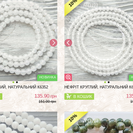
%
10
ЛИЙ, НАТУРАЛЬНИЙ К6352
НЕФРІТ КРУГЛИЙ, НАТУРАЛЬНИЙ К6
135.90
13
грн
К
В КОШИК
151.00 грн
1
%
10