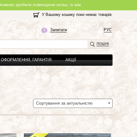
ноцінне кольє, із замочком, з будь-якої нитки, яку Ви оберете на 
У Вашому кошику поки немає товарів
Запитати
РУС
ПОШУК
ОФОРМЛЕННЯ, ГАРАНТІЯ
АКЦІЇ
Сортування за актуальністю