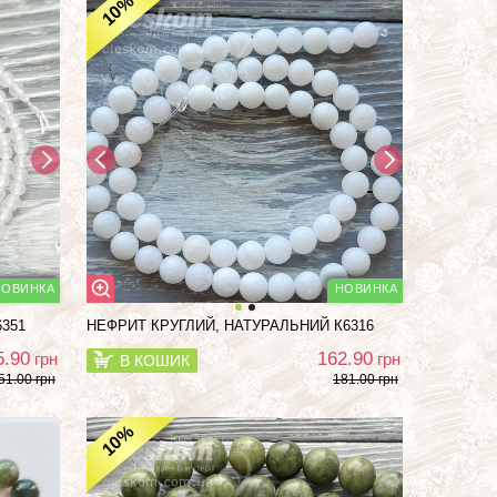
%
10
351
НЕФРИТ КРУГЛИЙ, НАТУРАЛЬНИЙ К6316
5.90
162.90
грн
грн
В КОШИК
51.00 грн
181.00 грн
%
10