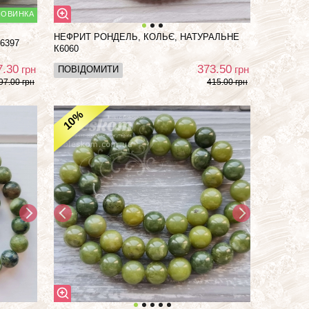
НЕФРИТ РОНДЕЛЬ, КОЛЬЄ, НАТУРАЛЬНЕ
6397
К6060
7.30
373.50
грн
грн
ПОВІДОМИТИ
97.00 грн
415.00 грн
%
10