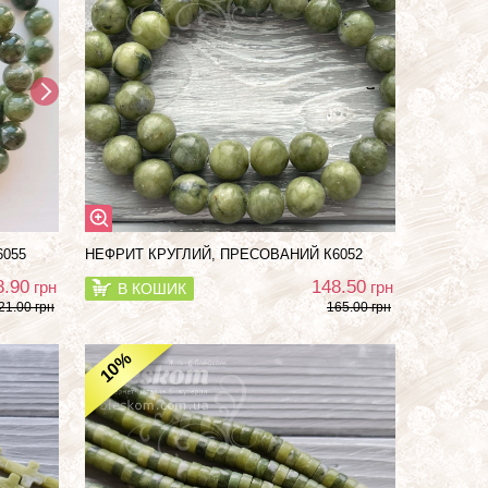
6055
НЕФРИТ КРУГЛИЙ, ПРЕСОВАНИЙ К6052
8.90
148.50
грн
грн
В КОШИК
21.00 грн
165.00 грн
%
10