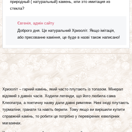
природный ( натуральный) камень, или это имитация из
стекла?
Євгенія, адмін сайту
Доброго дня. Це натуральний Хризоліт. Якщо імітація,
або пресованне каміння, це буде в назві також написано!
Хризоліт – гарний камінь, який часто плутають із топазом. Мінерал
відомий з давніх часів. Ходили легенди, що його любила сама
Клеопатра, а поетичну назву дали давні римляни. Нині іноді плутають
турмаліни, гранати та навіть берили. Тому якщо ви вирішили купити
справжній камінь, то робити це потрібно у перевірених ювелірних
магазинах.