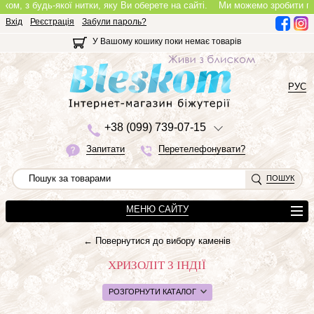
 з будь-якої нитки, яку Ви оберете на сайті.
Ми можемо зробити повноці
Вхід
Реєстрація
Забули пароль?
У Вашому кошику поки немає товарів
РУС
+3
8 (0
9
9)
7
3
9-0
7-1
5
Запитати
Перетелефонувати?
ПОШУК
МЕНЮ САЙТУ
← Повернутися до вибору каменів
ХРИЗОЛІТ З ІНДІЇ
РОЗГОРНУТИ КАТАЛОГ