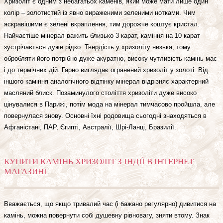
Хризоліт є одним з небагатьох каменів, який може мати лише один
колір – золотистий із явно вираженими зеленими нотками. Чим
яскравішими є зелені вкраплення, тим дорожче коштує кристал.
Найчастіше мінерал важить близько 3 карат, каміння на 10 карат
зустрічається дуже рідко. Твердість у хризоліту низька, тому
обробляти його потрібно дуже акуратно, високу чутливість камінь має
і до термічних дій. Гарно виглядає огранений хризоліт у золоті. Від
іншого каміння аналогічного відтінку мінерал відрізняє характерний
масляний блиск. Позаминулого століття хризоліти дуже високо
цінувалися в Парижі, потім мода на мінерал тимчасово пройшла, але
повернулася знову. Основні їхні родовища сьогодні знаходяться в
Афганістані, ПАР, Єгипті, Австралії, Шрі-Ланці, Бразилії.
КУПИТИ КАМІНЬ ХРИЗОЛІТ З ІНДІЇ В ІНТЕРНЕТ
МАГАЗИНІ
Вважається, що якщо тривалий час (і бажано регулярно) дивитися на
камінь, можна повернути собі душевну рівновагу, зняти втому. Знак