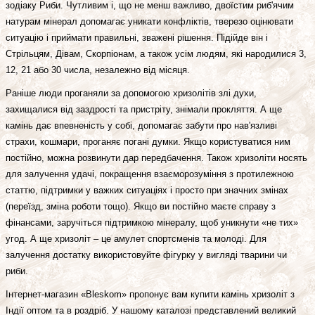
зодіаку Риби. Чутливим і, що не менш важливо, двоїстим риб'ячим
натурам мінерал допомагає уникати конфліктів, тверезо оцінювати
ситуацію і приймати правильні, зважені рішення. Підійде він і
Стрільцям, Дівам, Скорпіонам, а також усім людям, які народилися 3,
12, 21 або 30 числа, незалежно від місяця.
Раніше люди проганяли за допомогою хризолітів злі духи,
захищалися від заздрості та пристріту, знімали прокляття. А ще
камінь дає впевненість у собі, допомагає забути про нав'язливі
страхи, кошмари, проганяє погані думки. Якщо користуватися ним
постійно, можна розвинути дар передбачення. Також хризоліти носять
для залучення удачі, покращення взаєморозуміння з протилежною
статтю, підтримки у важких ситуаціях і просто при значних змінах
(переїзд, зміна роботи тощо). Якщо ви постійно маєте справу з
фінансами, заручіться підтримкою мінералу, щоб уникнути «не тих»
угод. А ще хризоліт – це амулет спортсменів та молоді. Для
залучення достатку використовуйте фігурку у вигляді тварини чи
риби.
Інтернет-магазин «Bleskom» пропонує вам купити камінь хризоліт з
Індії оптом та в роздріб. У нашому каталозі представлений великий