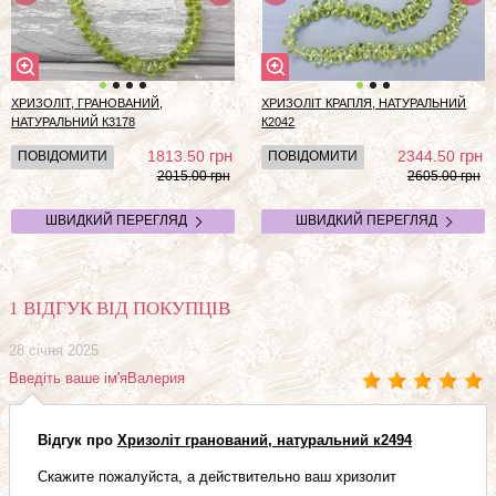
ХРИЗОЛІТ, ГРАНОВАНИЙ,
ХРИЗОЛІТ КРАПЛЯ, НАТУРАЛЬНИЙ
НАТУРАЛЬНИЙ К3178
К2042
грн
грн
1813.50
2344.50
ПОВІДОМИТИ
ПОВІДОМИТИ
2015.00 грн
2605.00 грн
ШВИДКИЙ ПЕРЕГЛЯД
ШВИДКИЙ ПЕРЕГЛЯД
1 ВІДГУК ВІД ПОКУПЦІВ
28 січня 2025
Введіть ваше ім'яВалерия
Відгук про
Хризоліт гранований, натуральний к2494
Скажите пожалуйста, а действительно ваш хризолит