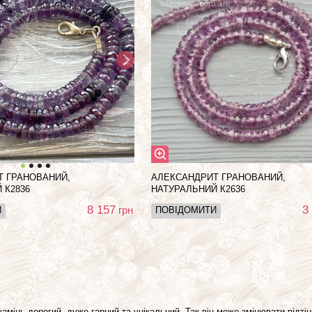
Т ГРАНОВАНИЙ,
АЛЕКСАНДРИТ ГРАНОВАНИЙ,
 К2836
НАТУРАЛЬНИЙ К2636
8 157
3
грн
И
ПОВІДОМИТИ
амінь дорогий, дуже гарний та унікальний. Так він може змінювати відті