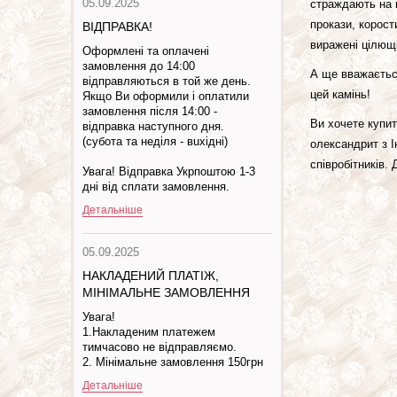
05.09.2025
страждають на в
прокази, корост
ВІДПРАВКА!
виражені цілющі
Оформлені та оплачені
замовлення до 14:00
А ще вважається
відправляються в той же день.
цей камінь!
Якщо Ви оформили і оплатили
замовлення після 14:00 -
Ви хочете купит
відправка наступного дня.
(субота та недiля - вuхiднi)
олександрит з І
співробітників.
Увага! Відправка Укрпоштою 1-3
дні від сплати замовлення.
Детальніше
05.09.2025
НАКЛАДЕНИЙ ПЛАТІЖ,
МІНІМАЛЬНЕ ЗАМОВЛЕННЯ
Увага!
1.Накладеним платежем
тимчасово не відправляємо.
2. Мінімальне замовлення 150грн
Детальніше