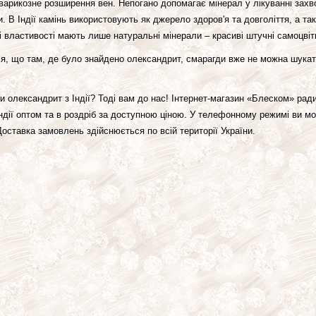
арикозне розширення вен. Непогано допомагає мінерал у лікуванні захво
и. В Індії камінь використовують як джерело здоров'я та довголіття, а та
 властивості мають лише натуральні мінерали – красиві штучні самоцвіти
, що там, де було знайдено олександрит, смарагди вже не можна шукати.
и олександрит з Індії? Тоді вам до нас! Інтернет-магазин «Блеском» рад
ндії оптом та в роздріб за доступною ціною. У телефонному режимі ви 
 Доставка замовлень здійснюється по всій території України.