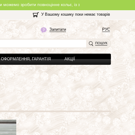
о зробити повноцінне кольє, із замочком, з будь-якої нитки, яку 
У Вашому кошику поки немає товарів
Запитати
РУС
ПОШУК
ОФОРМЛЕННЯ, ГАРАНТІЯ
АКЦІЇ