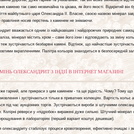
ння каменю так само незвичайна та цікава, як його якості. Відкритий він 
ліття майбутнього царя Олександра II. Власне, своєю назвою мінерал за
 правління носив перстень з каменем не знімаючи.
ндрит вважається одним із найцікавіших і найдорожчих природних самоцві
заліза, мінерал містить хром – саме його іони і відповідають за зміну к
 теж зустрічаються безбарвні камені. Відтінок, що найчастіше зустрічаєть
овтими вкрапленнями. Палітра кольорів знаходиться в безпосередній зал
ІНЬ ОЛЕКСАНДРИТ З ІНДІЇ В ІНТЕРНЕТ МАГАЗИНІ
же гарний, але прикраси з цим каменем - та ще рідкість. Чому? Тому що
амовлення і зустрічаються тільки в приватних колекціях. Вартість кольє
ся під час аукціонних торгів. Зустрічаються вироби зі штучними олександ
. Колірні реверси у «підробок» виражені дуже сильно. Штучний мінера
вирощування в лабораторіях (перший варіант коштує дешевше).
я олександриту стабілізує процеси кровотворення, ефективно очищає і з