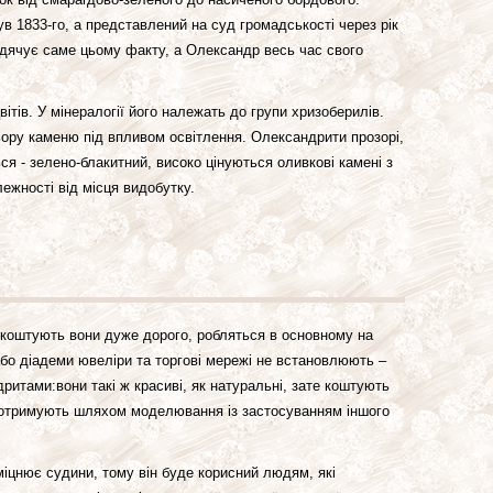
був 1833-го, а представлений на суд громадськості через рік
вдячує саме цьому факту, а Олександр весь час свого
тів. У мінералогії його належать до групи хризоберилів.
ольору каменю під впливом освітлення. Олександрити прозорі,
ся - зелено-блакитний, високо цінуються оливкові камені з
ежності від місця видобутку.
 коштують вони дуже дорого, робляться в основному на
 або діадеми ювеліри та торгові мережі не встановлюють –
ритами:вони такі ж красиві, як натуральні, зате коштують
л отримують шляхом моделювання із застосуванням іншого
міцнює судини, тому він буде корисний людям, які