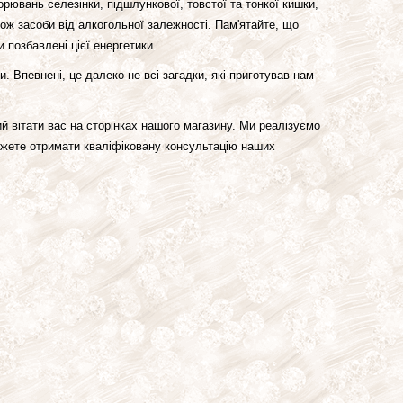
рювань селезінки, підшлункової, товстої та тонкої кишки,
кож засоби від алкогольної залежності. Пам'ятайте, що
 позбавлені цієї енергетики.
 Впевнені, це далеко не всі загадки, які приготував нам
ий вітати вас на сторінках нашого магазину. Ми реалізуємо
можете отримати кваліфіковану консультацію наших