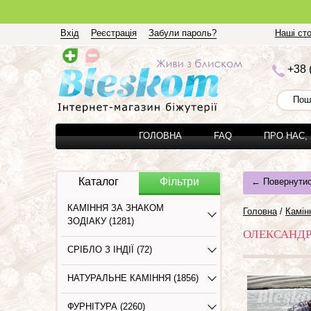
Вхід
Реєстрація
Забули пароль?
Наші сто
+3
8 
ГОЛОВНА
FAQ
ПРО НАС,
Каталог
Фільтри
← Повернутис
КАМІННЯ ЗА ЗНАКОМ
Головна
/
Камiнн
ЗОДІАКУ (1281)
ОЛЕКСАНДРИ
СРІБЛО З ІНДІЇ (72)
НАТУРАЛЬНЕ КАМІННЯ (1856)
ФУРНІТУРА (2260)