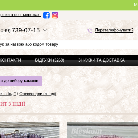
Ми можем
рінки в соц. мережах:
7
3
9-0
7-1
5
Перетелефонувати?
(0
9
9)
 КОНТАКТИ
ВІДГУКИ (3268)
ЗНИЖКИ ТА ДОСТАВКА
я до вибору каменів
я з Індії
/
Олександрит з Індії
Т З ІНДІЇ