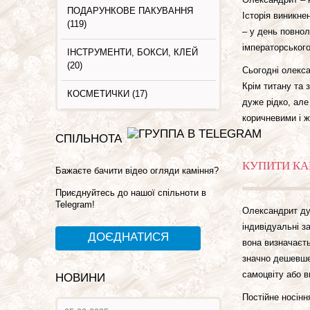
ПОДАРУНКОВЕ ПАКУВАННЯ
Історія виникне
(119)
– у день повно
імператорського
ІНСТРУМЕНТИ, БОКСИ, КЛЕЙ
(20)
Сьогодні олекса
Крім титану та 
КОСМЕТИЧКИ (17)
дуже рідко, але
коричневими і ж
СПІЛЬНОТА
КУПИТИ КАМ
Бажаєте бачити відео огляди каміння?
Приєднуйтесь до нашої спільноти в
Telegram!
Олександрит ду
індивідуальні з
ДОЄДНАТИСЯ
вона визначаєть
значно дешевше
самоцвіту або 
НОВИНИ
Постійне носінн