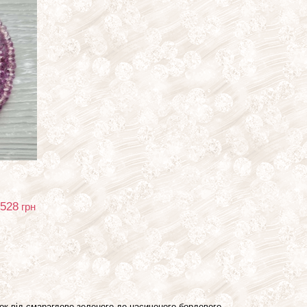
 528
грн
нок від смарагдово-зеленого до насиченого бордового.