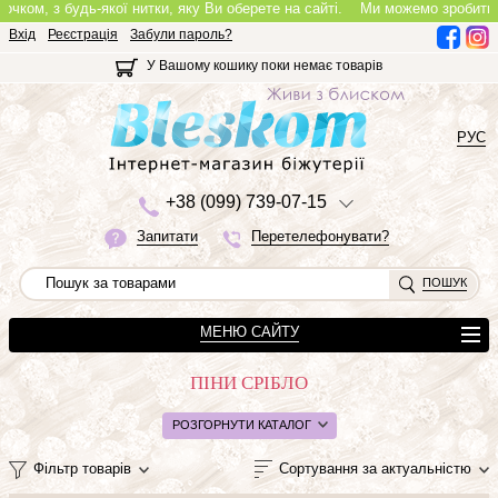
ком, з будь-якої нитки, яку Ви оберете на сайті.
Ми можемо зробити пов
Вхід
Реєстрація
Забули пароль?
У Вашому кошику поки немає товарів
РУС
+3
8 (0
9
9)
7
3
9-0
7-1
5
Запитати
Перетелефонувати?
ПОШУК
МЕНЮ САЙТУ
ПІНИ СРІБЛО
РОЗГОРНУТИ КАТАЛОГ
Фільтр товарів
Сортування за актуальністю