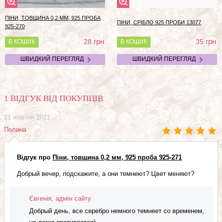
ПІНИ, ТОВЩИНА 0,2 ММ, 925 ПРОБА
ПІНИ, СРІБЛО 925 ПРОБИ 13077
925-270
грн
грн
28
35
В КОШИК
В КОШИК
ШВИДКИЙ ПЕРЕГЛЯД
ШВИДКИЙ ПЕРЕГЛЯД
1 ВІДГУК ВІД ПОКУПЦІВ
21 жовтня 2021
Полина
Відгук про
Піни, товщина 0,2 мм, 925 проба 925-271
Добрый вечер, подскажите, а они темнеют? Цвет меняют?
Євгенія, адмін сайту
Добрый день, все серебро немного темнеет со временем,