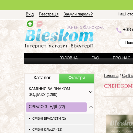
Вхід
Реєстрація
Забули пароль?
Наші сто
+3
8 
ГОЛОВНА
FAQ
ПРО НАС,
Головна
/
Срібло
Каталог
Фільтри
СРІБНІ КО
КАМІННЯ ЗА ЗНАКОМ
ЗОДІАКУ (1280)
СРІБЛО З ІНДІЇ (72)
СРІБНІ БРАСЛЕТИ (2)
СРІБНІ КІЛЬЦЯ (12)