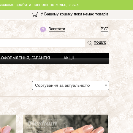
цінне кольє, із замочком, з будь-якої нитки, яку Ви оберете на с
У Вашому кошику поки немає товарів
Запитати
РУС
ПОШУК
ОФОРМЛЕННЯ, ГАРАНТІЯ
АКЦІЇ
Сортування за актуальністю