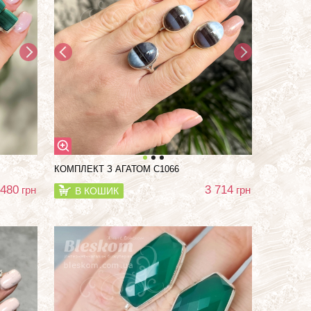
КОМПЛЕКТ З АГАТОМ С1066
 480
3 714
грн
грн
В КОШИК