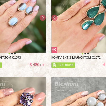
АГАТОМ С1073
КОМПЛЕКТ З МАЛАХІТОМ С1072
3 480
4
грн
К
В КОШИК