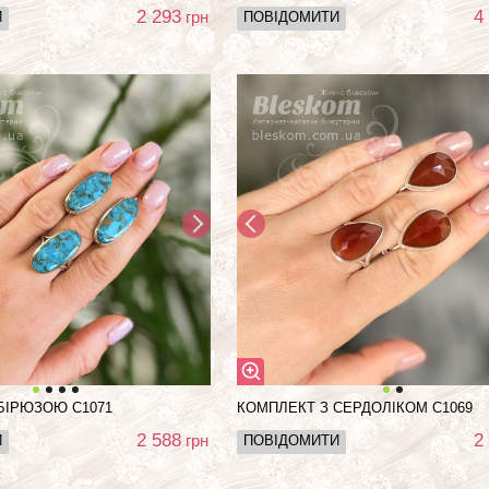
2 293
4
грн
И
ПОВІДОМИТИ
БІРЮЗОЮ С1071
КОМПЛЕКТ З СЕРДОЛІКОМ С1069
2 588
2
грн
И
ПОВІДОМИТИ