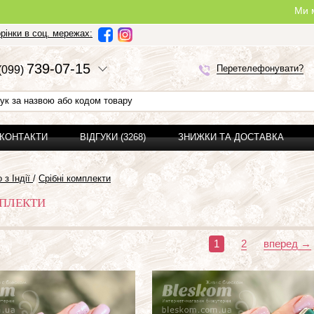
Ми можемо зробити повно
рінки в соц. мережах:
7
3
9-0
7-1
5
Перетелефонувати?
(0
9
9)
 КОНТАКТИ
ВІДГУКИ (3268)
ЗНИЖКИ ТА ДОСТАВКА
 з Індії
/
Срібні комплекти
МПЛЕКТИ
1
2
вперед →