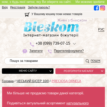
, з будь-якої нитки, яку Ви оберете на сайті.
Ми можемо зробити повноці
Вхід
Реєстрація
Забули пароль?
У Вашому кошику поки немає товарів
РУС
+3
8 (0
9
9)
7
3
9-0
7-1
5
Запитати
Перетелефонувати?
ПОШУК
МЕНЮ САЙТУ
РОЗГОРНУТИ КАТАЛОГ
Головна
/
ЧЕСЬКИЙ БІСЕР 10/0
/
PRECIOSA ORNELA
Ми більше не продаємо товари даної категорії.
Подивіться актуальний асортимент
натурального