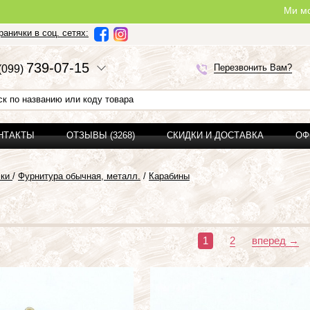
Ми можемо зробити пов
анички в соц. сетях:
7
3
9-0
7-1
5
Перезвонить Вам?
(0
9
9)
ОНТАКТЫ
ОТЗЫВЫ (3268)
СКИДКИ И ДОСТАВКА
ОФ
чки
/
Фурнитура обычная, металл.
/
Карабины
1
2
вперед →