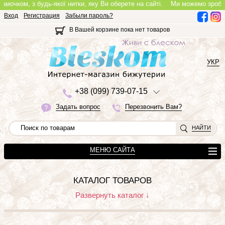
амочком, з будь-якої нитки, яку Ви оберете на сайті.
Ми можемо зробити 
Вход
Регистрация
Забыли пароль?
В Вашей корзине пока нет товаров
УКР
+3
8 (0
9
9)
7
3
9-0
7-1
5
Задать вопрос
Перезвонить Вам?
НАЙТИ
МЕНЮ САЙТА
КАТАЛОГ ТОВАРОВ
Развернуть каталог ↓