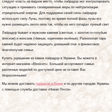
следует класть на видное место, чтобы лабрадор мог контролировать
ситуацию и принимать своевременные меры по нейтрализации
отрицательной энергии. Для поддержки своей силы лабрадор
использует силу Луны, поэтому во время полной фазы луны его
нужно размещать около окна так, чтобы на него попадал лунный свет.
Лабрадор бывает и мужским камнем (светлые, с золотисто-голубым
блеском) и женским (тёмные, коричнево-зелёные). Разнополая пара
камней будет надёжно защищать домашний очаг и финансовое
благополучие семьи.
Купить украшение из камня лабрадор в Украине, Вы можете в
интернет-магазине «Bleskom». Большой ассортимент самых
различных моделей по доступной цене не оставит Вас
безразличными!
Мы можем доставить
лабрадор в Киеве
и по другим городам Украины
с помощью службы доставки «Новая Почта».