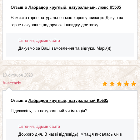
Отзыв о
Лабрадор круглый, натуральный, люкс К5505
Намисто гарне,натуральне і має хорошу іризацію.Дякую за
гарне пакування,подарунок і швидку доставку.
Евгения, админ сайта
Дякуємо за Ваші замовлення та відгуки, Марія)))
10 октября 2023
Анастасія
Отзыв о
Лабрадор круглый, натуральный К5605
Підскажіть, він натуральний чи імітація?
Евгения, админ сайта
Доброго дня. В назві відповідь) Імітація писалась би в