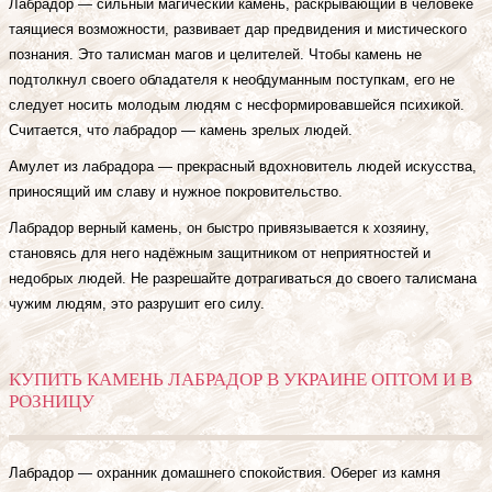
Лабрадор — сильный магический камень, раскрывающий в человеке
таящиеся возможности, развивает дар предвидения и мистического
познания. Это талисман магов и целителей. Чтобы камень не
подтолкнул своего обладателя к необдуманным поступкам, его не
следует носить молодым людям с несформировавшейся психикой.
Считается, что лабрадор — камень зрелых людей.
Амулет из лабрадора — прекрасный вдохновитель людей искусства,
приносящий им славу и нужное покровительство.
Лабрадор верный камень, он быстро привязывается к хозяину,
становясь для него надёжным защитником от неприятностей и
недобрых людей. Не разрешайте дотрагиваться до своего талисмана
чужим людям, это разрушит его силу.
КУПИТЬ КАМЕНЬ ЛАБРАДОР В УКРАИНЕ ОПТОМ И В
РОЗНИЦУ
Лабрадор — охранник домашнего спокойствия. Оберег из камня