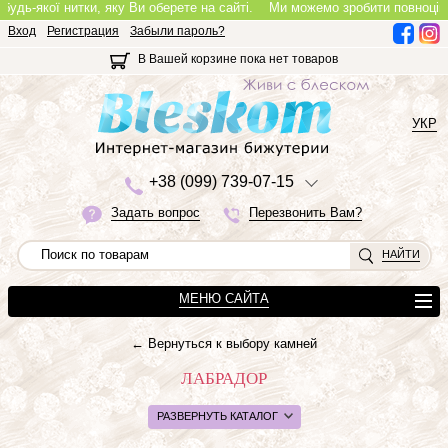
нитки, яку Ви оберете на сайті.
Ми можемо зробити повноцінне кольє, із 
Вход
Регистрация
Забыли пароль?
В Вашей корзине пока нет товаров
УКР
+3
8 (0
9
9)
7
3
9-0
7-1
5
Задать вопрос
Перезвонить Вам?
НАЙТИ
МЕНЮ САЙТА
← Вернуться к выбору камней
ЛАБРАДОР
РАЗВЕРНУТЬ КАТАЛОГ