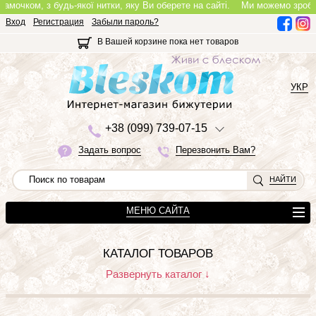
амочком, з будь-якої нитки, яку Ви оберете на сайті.
Ми можемо зробити 
Вход
Регистрация
Забыли пароль?
В Вашей корзине пока нет товаров
УКР
+3
8 (0
9
9)
7
3
9-0
7-1
5
Задать вопрос
Перезвонить Вам?
НАЙТИ
МЕНЮ САЙТА
КАТАЛОГ ТОВАРОВ
Развернуть каталог ↓