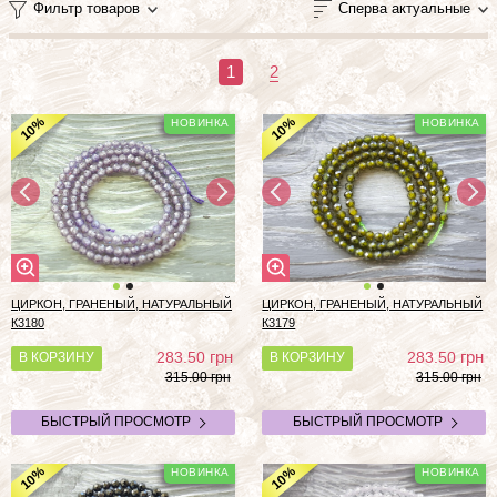
Фильтр товаров
Сперва актуальные
1
2
%
%
10
10
ЦИРКОН, ГРАНЕНЫЙ, НАТУРАЛЬНЫЙ
ЦИРКОН, ГРАНЕНЫЙ, НАТУРАЛЬНЫЙ
К3180
К3179
грн
грн
283.50
283.50
В КОРЗИНУ
В КОРЗИНУ
315.00 грн
315.00 грн
БЫСТРЫЙ ПРОСМОТР
БЫСТРЫЙ ПРОСМОТР
%
%
10
10