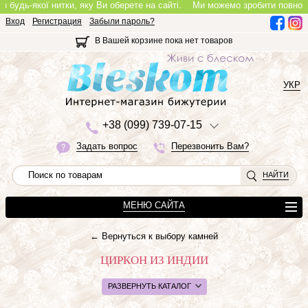
ї нитки, яку Ви оберете на сайті.
Ми можемо зробити повноцінне кольє, 
Вход
Регистрация
Забыли пароль?
В Вашей корзине пока нет товаров
УКР
+3
8 (0
9
9)
7
3
9-0
7-1
5
Задать вопрос
Перезвонить Вам?
НАЙТИ
МЕНЮ САЙТА
← Вернуться к выбору камней
ЦИРКОН ИЗ ИНДИИ
РАЗВЕРНУТЬ КАТАЛОГ