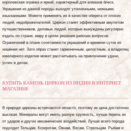
королевская огранка и яркий, характерный для алмазов блеск.
Украшения из данной породы выходят утонченными, нежными,
изысканными. Можете применять их в качестве оберега от плохих
людей, недоброжелателей. Циркон станет эффективным амулетом
путешественников, деловых людей, которые вынуждены регулярно
ездить по стране, миру в целях решения рабочих вопросов.
Ограничений в плане сочетаемости украшений и времени суток их
ношения нет. Зато образ станет гармоничным, целостным, а владелец
ювелирного изделия может рассчитывать на привлечение удачи,
успех в делах.
КУПИТЬ КАМЕНЬ ЦИРКОН ИЗ ИНДИИ В ИНТЕРНЕТ
МАГАЗИНЕ
В природе цирконы встречаются нечасто, поэтому их цена достаточно
высокая. Минералы могут иметь разную хрупкость, лучше беречь их
от ударов и других механических воздействий. Лучше всего порода
подходит Тельцам, Козерогам, Овнам, Весам, Стрельцам. Рыбам и