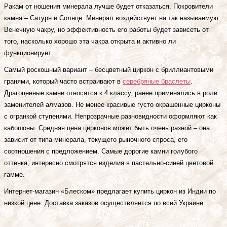
Ракам от ношения минерала лучше будет отказаться. Покровители
камня – Сатурн и Солнце. Минерал воздействует на так называемую
Венечную чакру, но эффективность его работы будет зависеть от
того, насколько хорошо эта чакра открыта и активно ли
функционирует.
Самый роскошный вариант – бесцветный циркон с бриллиантовыми
гранями, который часто встраивают в
серебряные браслеты
.
Драгоценные камни относятся к 4 классу, ранее применялись в роли
заменителей алмазов. Не менее красивые густо окрашенные цирконы
с огранкой ступенями. Непрозрачные разновидности оформляют как
кабошоны. Средняя цена цирконов может быть очень разной – она
зависит от типа минерала, текущего рыночного спроса, его
соотношения с предложением. Самые дорогие камни голубого
оттенка, интересно смотрятся изделия в пастельно-синей цветовой
гамме.
Интернет-магазин «Блеском» предлагает купить циркон из Индии по
низкой цене. Доставка заказов осуществляется по всей Украине.