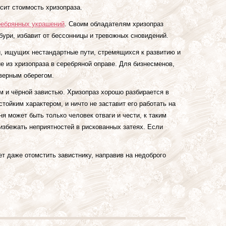
сит стоимость хризопраза.
ребрянных украшений
. Своим обладателям хризопраз
бури, избавит от бессонницы и тревожных сновидений.
й, ищущих нестандартные пути, стремящихся к развитию и
е из хризопраза в серебряной оправе. Для бизнесменов,
верным оберегом.
м и чёрной завистью. Хризопраз хорошо разбирается в
тойким характером, и ничто не заставит его работать на
я может быть только человек отваги и чести, к таким
збежать неприятностей в рискованных затеях. Если
ет даже отомстить завистнику, направив на недоброго