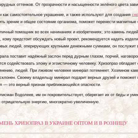
мрудных оттенков. От прозрачности и насыщенности зелёного цвета зави
и как самостоятельное украшение, и также используют для создания
се
ть зрение и общее состояние организма, поможет перенести магнитные 
личный помощник во всех начинаниях и изобретениях; это камень люде
, кому предстоит обсуждать новый проект, рекомендуется надеть издели
овых людей, оперирующих крупными денежными суммами, он послужит 
рала поставит надёжный заслон перед дурным глазом, порчей, наговоро
ся содействовать злому и эгоистичному человеку. Хризопраз обладает с
 мнению, людей. При лживом человеке минерал потемнеет. Хозяином камн
склонен. Своему владельцу минерал подарит верных друзей и поможет и
л — это верный признак приближающейся опасности.
лисман Водолеев, им он покровительствует, оберегает их от беды и уме
е отрицательную энергию, многократно увеличенную.
МЕНЬ ХРИЗОПРАЗ В УКРАИНЕ ОПТОМ И В РОЗНИЦУ