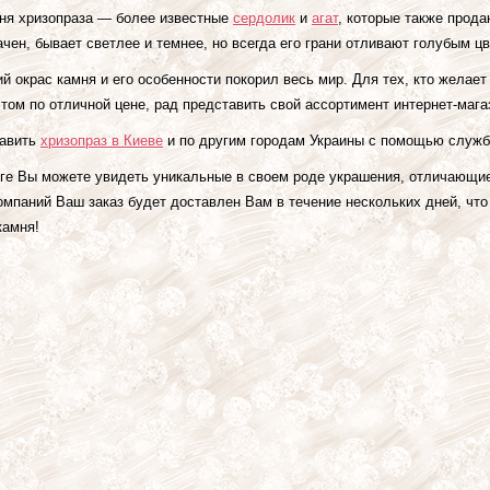
ня хризопраза — более известные
сердолик
и
агат
, которые также прода
ачен, бывает светлее и темнее, но всегда его грани отливают голубым ц
 окрас камня и его особенности покорил весь мир. Для тех, кто желает 
этом по отличной цене, рад представить свой ассортимент интернет-мага
авить
хризопраз в Киеве
и по другим городам Украины с помощью служб
ге Вы можете увидеть уникальные в своем роде украшения, отличающи
омпаний Ваш заказ будет доставлен Вам в течение нескольких дней, чт
камня!