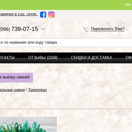
Ми можемо зроб
анички в соц. сетях:
7
3
9-0
7-1
5
Перезвонить Вам?
(0
9
9)
ОНТАКТЫ
ОТЗЫВЫ (3268)
СКИДКИ И ДОСТАВКА
ОФ
к выбору камней
альные камни
/
Хризопраз