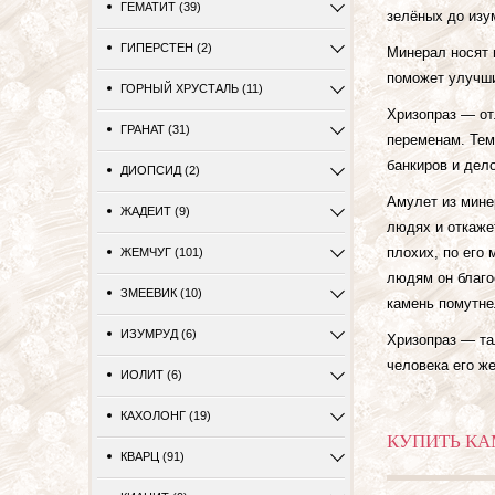
ГЕМАТИТ (39)
зелёных до изу
ГИПЕРСТЕН (2)
Минерал носят 
поможет улучши
ГОРНЫЙ ХРУСТАЛЬ (11)
Хризопраз — от
ГРАНАТ (31)
переменам. Тем
банкиров и дел
ДИОПСИД (2)
Амулет из мине
ЖАДЕИТ (9)
людях и откажет
плохих, по его
ЖЕМЧУГ (101)
людям он благо
ЗМЕЕВИК (10)
камень помутне
ИЗУМРУД (6)
Хризопраз — та
человека его ж
ИОЛИТ (6)
КАХОЛОНГ (19)
КУПИТЬ КА
КВАРЦ (91)