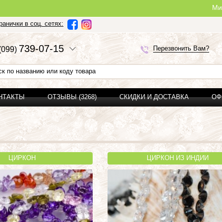
Ми можемо зр
анички в соц. сетях:
7
3
9-0
7-1
5
Перезвонить Вам?
(0
9
9)
ОНТАКТЫ
ОТЗЫВЫ (3268)
СКИДКИ И ДОСТАВКА
ОФ
ЦИРКОН
ЦИРКОН ИЗ ИНДИИ