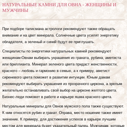
НАТУРАЛЬНЫЕ КАМНИ ДЛЯ ОВНА - ЖЕНЩИНЫ И
МУЖЧИНЫ
При подборе талисмана астрологи рекомендуют также обращать
внимание и на цвет минерала. Солнечные цвета усилят энергетику
обладателя, а зеленый и синий будут ее приглушать.
Специалисты по энергетики натуральных камней рекомендуют
женщинам-Овнам выбирать украшения из граната, рубина, аметиста
или бриллианта. Минерал зеленого цвета придаст женственности,
красного – любовь и гармонию в семью, а к примеру, аметист
сиреневого цвета поможет в развитии интуиции. Юным дамам
рекомендуют выбирать украшения из прозрачного циркона, а зрелым
желательно останавливать свой выбор на цирконе желтого цвета.
Бизнес-леди поможет в работе и карьере яшма красного цвета.
Натуральные минералы для Овнов мужского пола также существуют.
К ним относятся рубин и гранат. Оправа, место ношение также имеет
значение. К примеру, для достижения успехов в карьере лучшим
местом для минерала будет указательный палец. Мужчинам, которые