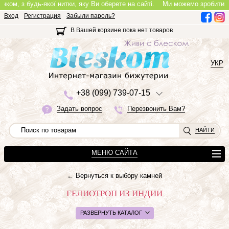
, з будь-якої нитки, яку Ви оберете на сайті.
Ми можемо зробити повноц
Вход
Регистрация
Забыли пароль?
В Вашей корзине пока нет товаров
УКР
+3
8 (0
9
9)
7
3
9-0
7-1
5
Задать вопрос
Перезвонить Вам?
НАЙТИ
МЕНЮ САЙТА
← Вернуться к выбору камней
ГЕЛИОТРОП ИЗ ИНДИИ
РАЗВЕРНУТЬ КАТАЛОГ