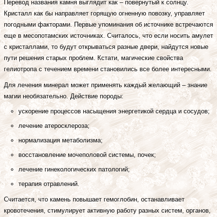
Перевод названия камня выглядит как – повернутый к солнцу.
Кристалл как бы направляет горящую огненную повозку, управляет
погодными факторами. Первые упоминания об источнике встречаются
еще в месопотамских источниках. Считалось, что если носить амулет
с кристаллами, то будут открываться разные двери, найдутся новые
пути решения старых проблем. Кстати, магические свойства
гелиотропа с течением времени становились все более интересными.
Для лечения минерал может применять каждый желающий – знание
магии необязательно. Действие породы:
ускорение процессов насыщения энергетикой сердца и сосудов;
лечение атеросклероза;
нормализация метаболизма;
восстановление мочеполовой системы, почек;
лечение гинекологических патологий;
терапия отравлений.
Считается, что камень повышает гемоглобин, останавливает
кровотечения, стимулирует активную работу разных систем, органов,