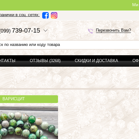
Ми можемо зро
анички в соц. сетях:
7
3
9-0
7-1
5
Перезвонить Вам?
(0
9
9)
ОНТАКТЫ
ОТЗЫВЫ (3268)
СКИДКИ И ДОСТАВКА
ОФ
ВАРИСЦИТ