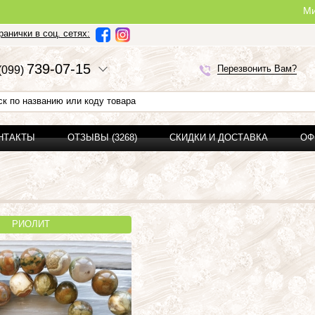
Ми можемо зро
анички в соц. сетях:
7
3
9-0
7-1
5
Перезвонить Вам?
(0
9
9)
ОНТАКТЫ
ОТЗЫВЫ (3268)
СКИДКИ И ДОСТАВКА
ОФ
РИОЛИТ