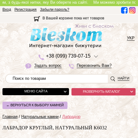
 будь-якої нитки, яку Ви оберете на сайті.
Ми можемо зробити повноцінн
Вход
Регистрация
Забыли пароль?
В Вашей корзине пока нет товаров
УКР
+3
8 (0
9
9)
7
3
9-0
7-1
5
Задать вопрос
Перезвонить Вам?
НАЙТИ
МЕНЮ САЙТА
РАЗВЕРНУТЬ КАТАЛОГ
← ВЕРНУТЬСЯ К ВЫБОРУ КАМНЕЙ
Главная
/
Натуральные камни
/
Лабрадор
ЛАБРАДОР КРУГЛЫЙ, НАТУРАЛЬНЫЙ К6032