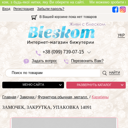
, з будь-якої нитки, яку Ви оберете на сайті.
Ми можемо зробити повноці
Вход
Регистрация
Забыли пароль?
В Вашей корзине пока нет товаров
УКР
+3
8 (0
9
9)
7
3
9-0
7-1
5
Задать вопрос
Перезвонить Вам?
НАЙТИ
МЕНЮ САЙТА
РАЗВЕРНУТЬ КАТАЛОГ
Главная
/
Замочки
/
Фурнитура обычная, металл.
/
Карабины
ЗАМОЧЕК, ЗАКРУТКА, УПАКОВКА 14091