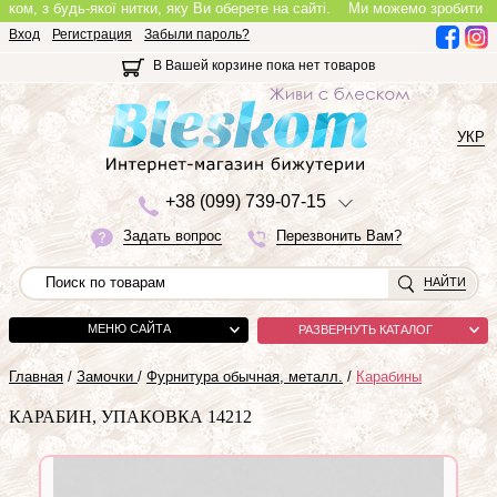
, з будь-якої нитки, яку Ви оберете на сайті.
Ми можемо зробити повноці
Вход
Регистрация
Забыли пароль?
В Вашей корзине пока нет товаров
УКР
+3
8 (0
9
9)
7
3
9-0
7-1
5
Задать вопрос
Перезвонить Вам?
НАЙТИ
МЕНЮ САЙТА
РАЗВЕРНУТЬ КАТАЛОГ
Главная
/
Замочки
/
Фурнитура обычная, металл.
/
Карабины
КАРАБИН, УПАКОВКА 14212