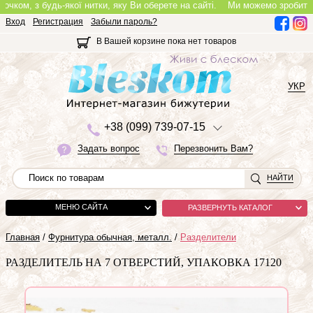
ом, з будь-якої нитки, яку Ви оберете на сайті.
Ми можемо зробити повн
Вход
Регистрация
Забыли пароль?
В Вашей корзине пока нет товаров
УКР
+3
8 (0
9
9)
7
3
9-0
7-1
5
Задать вопрос
Перезвонить Вам?
НАЙТИ
МЕНЮ САЙТА
РАЗВЕРНУТЬ КАТАЛОГ
Главная
/
Фурнитура обычная, металл.
/
Разделители
РАЗДЕЛИТЕЛЬ НА 7 ОТВЕРСТИЙ, УПАКОВКА 17120