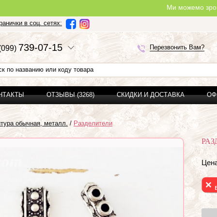
Ми можемо зробити повноц
анички в соц. сетях:
7
3
9-0
7-1
5
Перезвонить Вам?
(0
9
9)
ОНТАКТЫ
ОТЗЫВЫ (3268)
СКИДКИ И ДОСТАВКА
ОФ
тура обычная, металл.
/
Разделители
РАЗ
Цена