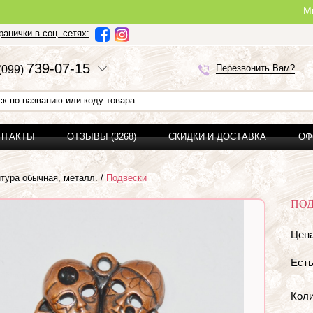
Ми можемо з
анички в соц. сетях:
7
3
9-0
7-1
5
Перезвонить Вам?
(0
9
9)
ОНТАКТЫ
ОТЗЫВЫ (3268)
СКИДКИ И ДОСТАВКА
ОФ
тура обычная, металл.
/
Подвески
ПОД
Цена
Есть
Коли