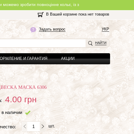
робити повноцінне кольє, із замочком, з будь-якої нитки, яку Ви 
В Вашей корзине пока нет товаров
Задать вопрос
УКР
НАЙТИ
ОРМЛЕНИЕ И ГАРАНТИЯ
АКЦИИ
ВЕСКА МАСКА 6306
4.00
грн
:
 в наличии
шт.
чество: