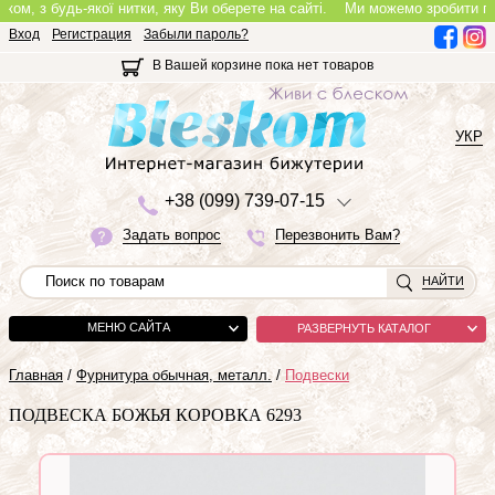
, з будь-якої нитки, яку Ви оберете на сайті.
Ми можемо зробити повноці
Вход
Регистрация
Забыли пароль?
В Вашей корзине пока нет товаров
УКР
+3
8 (0
9
9)
7
3
9-0
7-1
5
Задать вопрос
Перезвонить Вам?
НАЙТИ
МЕНЮ САЙТА
РАЗВЕРНУТЬ КАТАЛОГ
Главная
/
Фурнитура обычная, металл.
/
Подвески
ПОДВЕСКА БОЖЬЯ КОРОВКА 6293