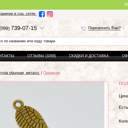
Ми можемо
анички в соц. сетях:
7
3
9-0
7-1
5
Перезвонить Вам?
(0
9
9)
ОНТАКТЫ
ОТЗЫВЫ (3268)
СКИДКИ И ДОСТАВКА
ОФ
тура обычная, металл.
/
Подвески
ПОД
Цена
Есть
Коли