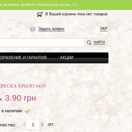
 зробити повноцінне кольє, із замочком, з будь-якої нитки, яку Ви
В Вашей корзине пока нет товаров
Задать вопрос
УКР
НАЙТИ
ОРМЛЕНИЕ И ГАРАНТИЯ
АКЦИИ
ВЕСКА КРЫЛО 6419
3.90
грн
:
 в наличии
шт.
чество: