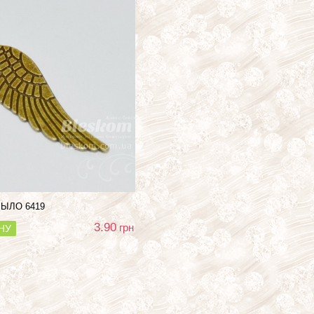
РЫЛО
6419
3.90
грн
НУ