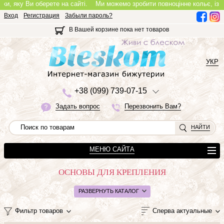
 яку Ви оберете на сайті.
Ми можемо зробити повноцінне кольє, із замоч
Вход
Регистрация
Забыли пароль?
В Вашей корзине пока нет товаров
УКР
+3
8 (0
9
9)
7
3
9-0
7-1
5
Задать вопрос
Перезвонить Вам?
НАЙТИ
МЕНЮ САЙТА
ОСНОВЫ ДЛЯ КРЕПЛЕНИЯ
РАЗВЕРНУТЬ КАТАЛОГ
Фильтр товаров
Сперва актуальные